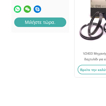
Μιλήστε τώρα.
V2403 Μηχανής
δαχτυλίδι για 
κινητήρα kubota
Βρείτε την καλύ