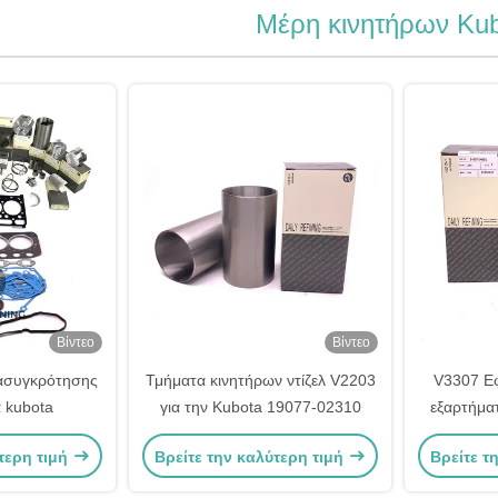
Μέρη κινητήρων Ku
Βίντεο
Βίντεο
ασυγκρότησης
Τμήματα κινητήρων ντίζελ V2203
V3307 Εφ
α kubota
για την Kubota 19077-02310
εξαρτήμα
1
τερη τιμή
Βρείτε την καλύτερη τιμή
Βρείτε τ