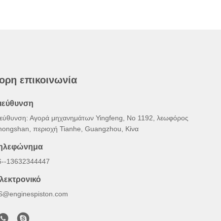
ορη επικοινωνία
ιεύθυνση
ιεύθυνση: Αγορά μηχανημάτων Yingfeng, Νο 1192, λεωφόρος
hongshan, περιοχή Tianhe, Guangzhou, Κίνα
ηλεφώνημα
6--13632344447
λεκτρονικό
S@enginespiston.com