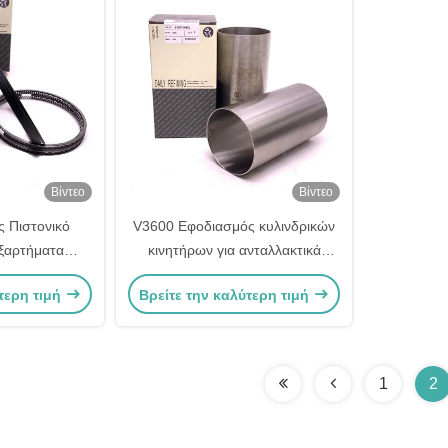
Βίντεο
Βίντεο
 Πιστονικό
V3600 Εφοδιασμός κυλινδρικών
εξαρτήματα
κινητήρων για ανταλλακτικά
 1G790-21053
κινητήρων Kubota 1C010-02310
τερη τιμή
Βρείτε την καλύτερη τιμή
1
2