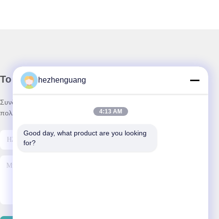
Το Δελτίο Ενημέρωσης
hezhenguang
Συνδρομηθείτε στο ενημερωτικό μας δελτίο για εκπτώσεις και
4:13 AM
πολλά άλλα.
Good day, what product are you looking 
for?