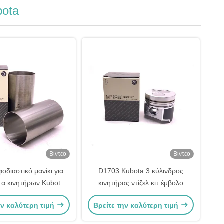
bota
Βίντεο
Βίντεο
οδιαστικό μανίκι για
D1703 Kubota 3 κύλινδρος
τα κινητήρων Kubota
κινητήρας ντίζελ κιτ έμβολο
J751-02310
1G466-21110 16423-21112
ην καλύτερη τιμή
Βρείτε την καλύτερη τιμή