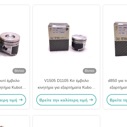
Βίντεο
Βίντεο
ουτί έμβολο
V1505 D1105 Κιτ έμβολο
d850 για 
νητήρα Kubota
κινητήρα για εξαρτήματα Kubota
εξαρτήμα
4-2111
16060-21114
2105
τερη τιμή
Βρείτε την καλύτερη τιμή
Βρείτε τ