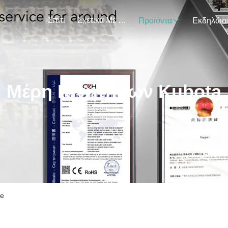
Σπίτι
Σχετικά Με Εμάς
Προϊόντα
Μέρη Κινητήρων Kubota
ne