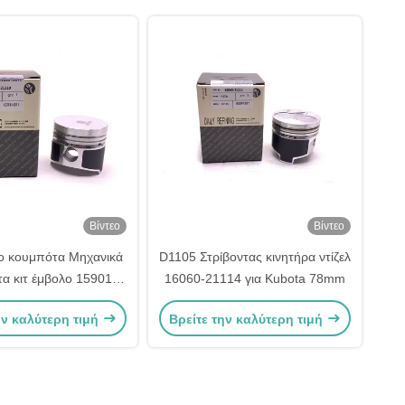
Βίντεο
Βίντεο
το κουμπότα Μηχανικά
D1105 Στρίβοντας κινητήρα ντίζελ
τα κιτ έμβολο 15901-
16060-21114 για Kubota 78mm
0 15956-21110
ην καλύτερη τιμή
Βρείτε την καλύτερη τιμή