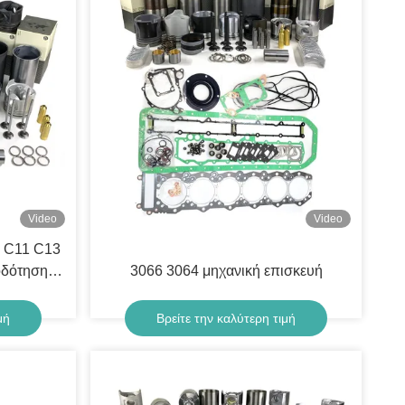
Video
Video
3 C11 C13
οδότησης
3066 3064 μηχανική επισκευή
μή
Βρείτε την καλύτερη τιμή