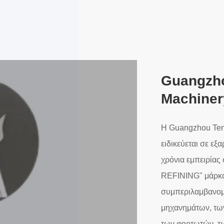
Guangzho
Machiner
Η Guangzhou Teng
ειδικεύεται σε εξ
χρόνια εμπειρίας
REFINING" μάρκα 
συμπεριλαμβανομ
μηχανημάτων, τω
των φορτωτών, τω