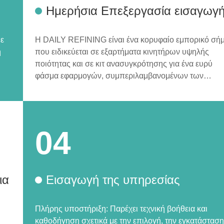
Ημερήσια Επεξεργασία εισαγωγ
θε
Η DAILY REFINING είναι ένα κορυφαίο εμπορικό σή
ή
που ειδικεύεται σε εξαρτήματα κινητήρων υψηλής
ποιότητας και σε κιτ ανασυγκρότησης για ένα ευρύ
φάσμα εφαρμογών, συμπεριλαμβανομένων των
κατασκευαστικών μηχανών, των εξορυκτών και των
κινητήρων ντίζελ.
04
ια
Εισαγωγή της υπηρεσίας
Πλήρης υποστήριξη: Παρέχει τεχνική βοήθεια και
καθοδήγηση σχετικά με την επιλογή, την εγκατάσταση