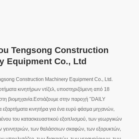
u Tengsong Construction
y Equipment Co., Ltd
song Construction Machinery Equipment Co., Ltd.
αρτήματα κινητήρων ντίζελ, υποστηριζόμενη από 18
 στη βιομηχανία.Εστιάζουμε στην παροχή "DAILY
εξαρτήματα κινητήρα για ένα ευρύ φάσμα μηχανών,
ένου του κατασκευαστικού εξοπλισμού, των γεωργικών
ν γεννητριών, των θαλάσσιων σκαφών, των εξορυκτών,
ν μπουλντόζερ, των διακριτών, των γερανούργων, των