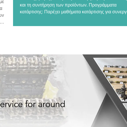
με
και τη συντήρηση των προϊόντων. Προγράμματα
ια
κατάρτισης: Παρέχει μαθήματα κατάρτισης για συνεργ
ων
επισκευής και λιανοπωλητές για να διασφαλιστεί ότι
ση
είναι έμπειροι στο χειρισμό των προϊόντων DAILY
ία
REFINING. Εγγυήσεις και εγγυήσεις: Υποστηρίζει τα
ν
προϊόντα της με ισχυρές εγγυήσεις για να βεβαιώσει
τους πελάτες