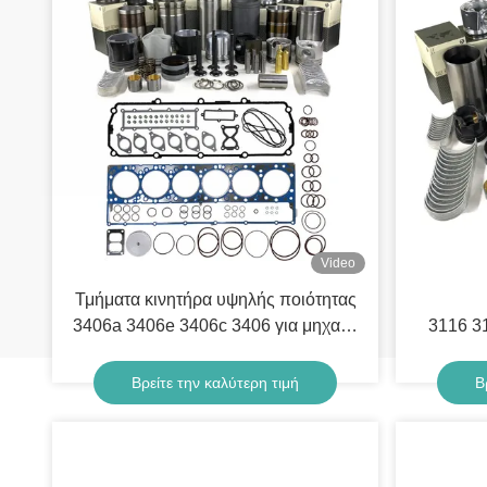
Video
Τμήματα κινητήρα υψηλής ποιότητας
3406a 3406e 3406c 3406 για μηχανή
3116 31
κάμπιας
Βρείτε την καλύτερη τιμή
Β