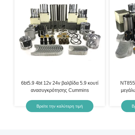
6bt5.9 4bt 12v 24v βαλβίδα 5.9 κουτί
NT855
ανασυγκρότησης Cummins
μεγάλω
Βρείτε την καλύτερη τιμή
Β