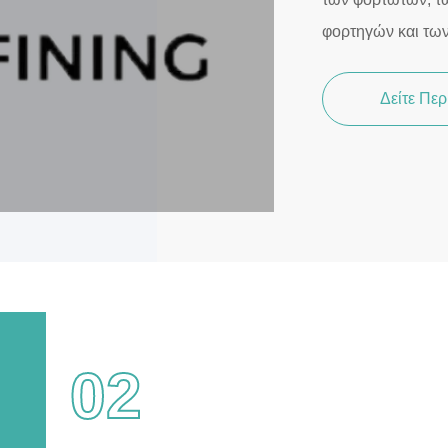
φορτηγών και τω
Δείτε Πε
02