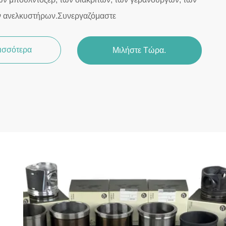
ν ανελκυστήρων.Συνεργαζόμαστε
ρισσότερα
Μιλήστε Τώρα.