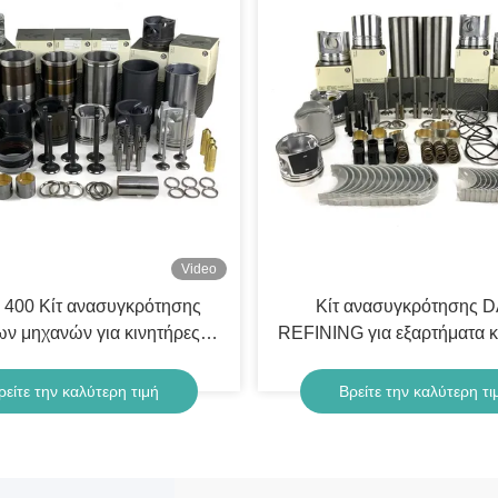
Video
 400 Κίτ ανασυγκρότησης
Κίτ ανασυγκρότησης D
ν μηχανών για κινητήρες
REFINING για εξαρτήματα 
Cummins
Cummins
ρείτε την καλύτερη τιμή
Βρείτε την καλύτερη τι