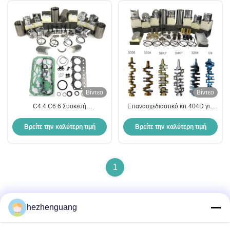
Βίντεο
Βίντεο
C4.4 C6.6 Συσκευή
Επανασχεδιαστικό κιτ 404D για
επανεκδόσεων για μέρη
εξαρτήματα κινητήρα Perkins
πετρελαιοκινητήρων Perkin
Βρείτε την καλύτερη τιμή
Βρείτε την καλύτερη τιμή
1
hezhenguang
Γρήγορη επικοινωνία