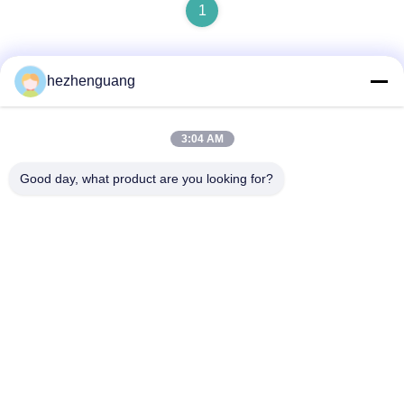
1
hezhenguang
Γρήγορη επικοινωνία
3:04 AM
Διεύθυνση
Good day, what product are you looking for?
Διεύθυνση: Αγορά μηχανημάτων Yingfeng, Νο 1192,
λεωφόρος Zhongshan, περιοχή Tianhe, Guangzhou, Κίνα
Τηλεφώνημα
86--13632344447
Ηλεκτρονικό
TS@enginespiston.com