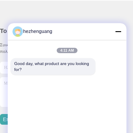
Το Δελτίο Ενημέρωσης
hezhenguang
Συνδρομηθείτε στο ενημερωτικό μας δελτίο για εκπτώσεις και
4:11 AM
πολλά άλλα.
Good day, what product are you looking 
for?
Επικοινωνήστε Μαζί Μας