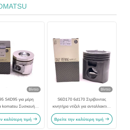
 KOMATSU
Βίντεο
Βίντεο
5 S4D95 για μέρη
S6D170 6d170 Στρίβοντας
α komatsu Συσκευή
κινητήρα ντίζελ για ανταλλακτικά
λο 6208-31-2110
Komatsu 6162-35-2120
ην καλύτερη τιμή
Βρείτε την καλύτερη τιμή