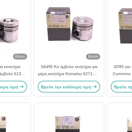
Βίντεο
Βίντεο
α κινητήρα
S4d95 Κιτ έμβολο κινητήρα για
4D95 για 
 έμβολο 6137-
μέρη κινητήρα Komatsu 6271-31-
Cummins P
2112 6136-31-
2110
-2190 40
τερη τιμή
Βρείτε την καλύτερη τιμή
Βρείτε τ
2