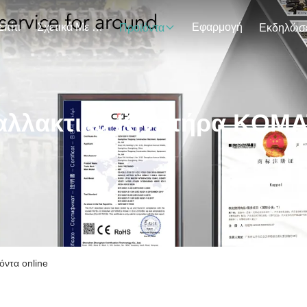
Σπίτι
Σχετικά Με Εμάς
Εφαρμογή
Προϊόντα
αλλακτικά Κινητήρα KOM
ντα online