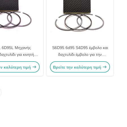
 6D95L Μηχανής
S6D95 6d95 S4D95 έμβολο και
δαχτυλίδι για κινητήρα
δαχτυλίδι έμβολο για την
su 6204-31-2203
Komatsu 6207-31-2501 6209-31-
ην καλύτερη τιμή
Βρείτε την καλύτερη τιμή
2400