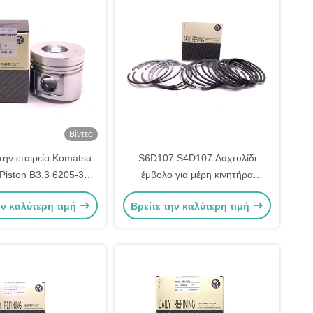
Βίντεο
την εταιρεία Komatsu
S6D107 S4D107 Δαχτυλίδι
iston B3.3 6205-31-
έμβολο για μέρη κινητήρα
89968 6204-31-2190
Komatsu 6754-31-2010
ην καλύτερη τιμή
Βρείτε την καλύτερη τιμή