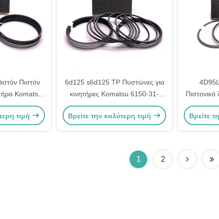
ιστόν Πιστόν
6d125 s6d125 TP Πυστώνες για
4D95L
ητήρα Komatsu
κινητήρες Komatsu 6150-31-
Πιστονικό 
-2200
2033
Komat
τερη τιμή
Βρείτε την καλύτερη τιμή
Βρείτε τ
1
2