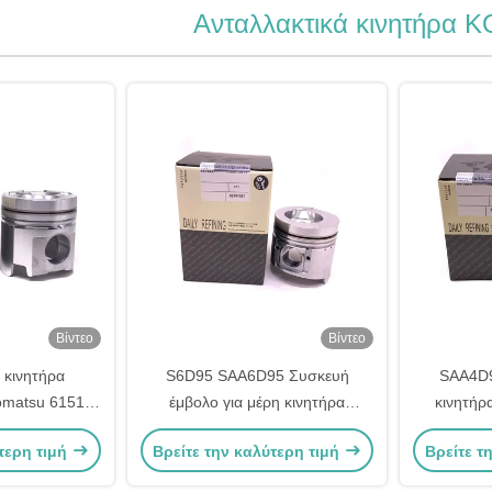
Ανταλλακτικά κινητήρα
Βίντεο
Βίντεο
 κινητήρα
S6D95 SAA6D95 Συσκευή
SAA4D9
omatsu 6151-
έμβολο για μέρη κινητήρα
κινητήρ
1-31-2171
Komatsu 6207-31-2180
έμβο
τερη τιμή
Βρείτε την καλύτερη τιμή
Βρείτε τ