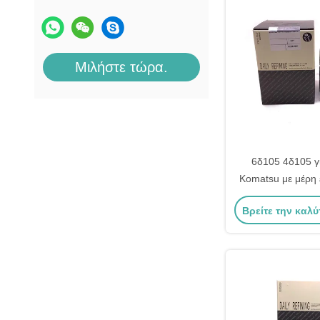
Μιλήστε τώρα.
6δ105 4δ105 γι
Komatsu με μέρη
32-2110 6136-31-
Βρείτε την καλύ
201