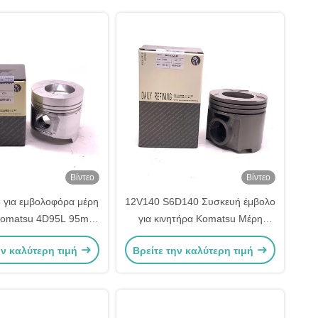
Βίντεο
Βίντεο
 για εμβολοφόρα μέρη
12V140 S6D140 Συσκευή έμβολο
Komatsu 4D95L 95mm
για κινητήρα Komatsu Μέρη
204-31-2121
6211-32-2130 6211-32-2110
ην καλύτερη τιμή
Βρείτε την καλύτερη τιμή