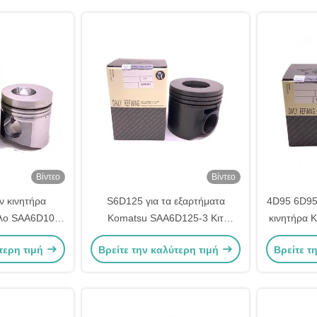
Βίντεο
Βίντεο
ν κινητήρα
S6D125 για τα εξαρτήματα
4D95 6D95
ολο SAA6D108
Komatsu SAA6D125-3 Κιτ
κινητήρα 
136-33-2110
έμβολο μηχανών 6152-32-2510
6
τερη τιμή
Βρείτε την καλύτερη τιμή
Βρείτε τ