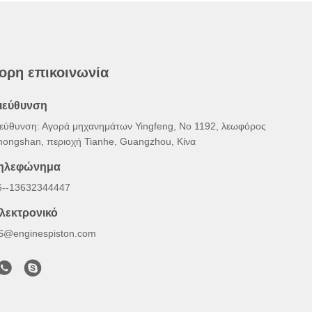
ορη επικοινωνία
ιεύθυνση
ιεύθυνση: Αγορά μηχανημάτων Yingfeng, Νο 1192, λεωφόρος
hongshan, περιοχή Tianhe, Guangzhou, Κίνα
ηλεφώνημα
6--13632344447
λεκτρονικό
S@enginespiston.com