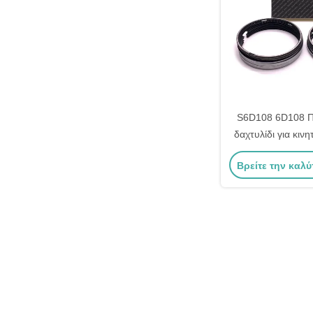
S6D108 6D108 Π
δαχτυλίδι για κιν
6221-31
Βρείτε την καλύ