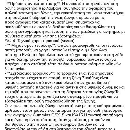
- **Πρόοδος αντικατάστασης**: Η αντικατάσταση ενός τεντωτή
ζώνης ανεμιστήρα περιλαμβάνει συνήθως την αφαίρεση του
παλιού τεντωτή και ζώνης, την εγκατάσταση του νέου τεντωτή,και
στη συνέχεια διαδρομή της νέας ζώνης σύμφωνα με τις
προδιαγραφές του κατασκευαστήΕίναι σημαντικό να
ακολουθήσετε τις σωστές διαδικασίες για να διασφαλίσετε τη
σωστή ευθυγράμμιση και ένταση της ζώνης.ειδικά για κινητήρες με
σύνθετα συστήματα κίνησης εξαρτημάτων.
### 4. Τεχνικά χαρακτηριστικά (γενικά)
- ** Μηχανισμός τέντωσης**: Όπως προαναφέρθηκε, οι τέντωσες
αυτές μπορούν να χρησιμοποιούν ελατήριο ή υδραυλικό
σύστημα.Ενώ τα υδραυλικά τεντωτικά χρησιμοποιούν πίεση λάδι
για να διατηρήσουν την έντασηΟι υδραυλικοί τεντωτές συχνά
παρέχουν πιο σταθερή τάση σε ένα ευρύτερο φάσμα συνθηκών
λειτουργίας.
- **Σχεδιασμός τροχαλιού**: Το τροχαλιό είναι ένα σημαντικό
στοιχείο που έρχεται σε επαφή με τη ζώνη.Συνήθως είναι
κατασκευασμένο από ανθεκτικά υλικά όπως χυτοσίδηρο ή
υψηλής αντοχής πλαστικό για να αντέχει στις υψηλές δυνάμεις και
τη τριβή που παράγονται κατά τη διάρκεια λειτουργίας ζώνηςΤο
τροχαίο μπορεί επίσης να έχει ένα συγκεκριμένο προφίλ για να
εξασφαλίσει την ορθή παρακολούθηση της ζώνης.
Συνεπώς, οι τεντωτές ζώνης ανεμιστήρων με τους καθορισμένους
αριθμούς εξαρτημάτων είναι απαραίτητοι για την ορθή λειτουργία
των κινητήρων Cummins QSX15 και ISX15.Η τακτική συντήρηση
και η έγκαιρη αντικατάσταση, όταν χρειάζεται, μπορούν να
βοηθήσουν στην πρόληψη δαπανηρών βλαβών και να
διασφαλίσουν την αξιόπιστη λειτουργία του εξαρτήματος του