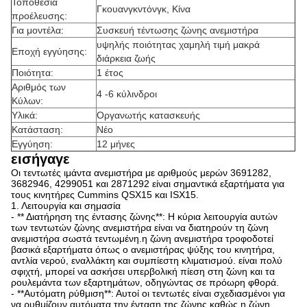
Τοποθεσία
Γκουανγκντόνγκ, Κίνα
προέλευσης:
Για μοντέλα:
Συσκευή τέντωσης ζώνης ανεμιστήρα
υψηλής ποιότητας χαμηλή τιμή μακρά
Εποχή εγγύησης:
διάρκεια ζωής
Ποιότητα:
1 έτος
Αριθμός των
4 -6 κύλινδροι
Κύλων:
Υλικά:
Οργανωτής κατασκευής
Κατάσταση:
Νέο
Εγγύηση:
12 μήνες
εισήγαγε
Οι τεντωτές ιμάντα ανεμιστήρα με αριθμούς μερών 3691282,
3682946, 4299051 και 2871292 είναι σημαντικά εξαρτήματα για
τους κινητήρες Cummins QSX15 και ISX15.
1. Λειτουργία και σημασία
- ** Διατήρηση της έντασης ζώνης**: Η κύρια λειτουργία αυτών
των τεντωτών ζώνης ανεμιστήρα είναι να διατηρούν τη ζώνη
ανεμιστήρα σωστά τεντωμένη.η ζώνη ανεμιστήρα τροφοδοτεί
βασικά εξαρτήματα όπως ο ανεμιστήρας ψύξης του κινητήρα,
αντλία νερού, εναλλάκτη και συμπίεστη κλιματισμού. είναι πολύ
σφιχτή, μπορεί να ασκήσει υπερβολική πίεση στη ζώνη και τα
ρουλεμάντα των εξαρτημάτων, οδηγώντας σε πρόωρη φθορά.
- **Αυτόματη ρύθμιση**: Αυτοί οι τεντωτές είναι σχεδιασμένοι για
να ρυθμίζουν αυτόματα την ένταση της ζώνης καθώς η ζώνη