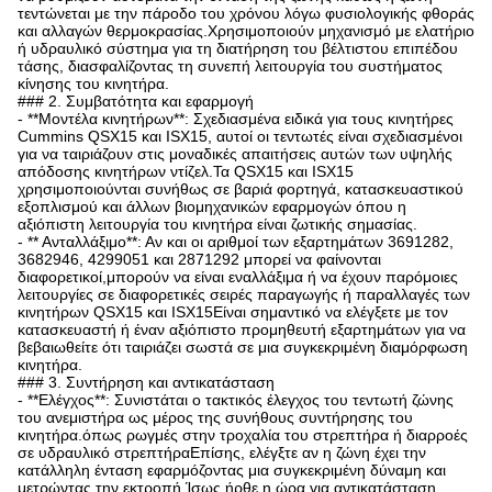
τεντώνεται με την πάροδο του χρόνου λόγω φυσιολογικής φθοράς
και αλλαγών θερμοκρασίας.Χρησιμοποιούν μηχανισμό με ελατήριο
ή υδραυλικό σύστημα για τη διατήρηση του βέλτιστου επιπέδου
τάσης, διασφαλίζοντας τη συνεπή λειτουργία του συστήματος
κίνησης του κινητήρα.
### 2. Συμβατότητα και εφαρμογή
- **Μοντέλα κινητήρων**: Σχεδιασμένα ειδικά για τους κινητήρες
Cummins QSX15 και ISX15, αυτοί οι τεντωτές είναι σχεδιασμένοι
για να ταιριάζουν στις μοναδικές απαιτήσεις αυτών των υψηλής
απόδοσης κινητήρων ντίζελ.Τα QSX15 και ISX15
χρησιμοποιούνται συνήθως σε βαριά φορτηγά, κατασκευαστικού
εξοπλισμού και άλλων βιομηχανικών εφαρμογών όπου η
αξιόπιστη λειτουργία του κινητήρα είναι ζωτικής σημασίας.
- ** Ανταλλάξιμο**: Αν και οι αριθμοί των εξαρτημάτων 3691282,
3682946, 4299051 και 2871292 μπορεί να φαίνονται
διαφορετικοί,μπορούν να είναι εναλλάξιμα ή να έχουν παρόμοιες
λειτουργίες σε διαφορετικές σειρές παραγωγής ή παραλλαγές των
κινητήρων QSX15 και ISX15Είναι σημαντικό να ελέγξετε με τον
κατασκευαστή ή έναν αξιόπιστο προμηθευτή εξαρτημάτων για να
βεβαιωθείτε ότι ταιριάζει σωστά σε μια συγκεκριμένη διαμόρφωση
κινητήρα.
### 3. Συντήρηση και αντικατάσταση
- **Ελέγχος**: Συνιστάται ο τακτικός έλεγχος του τεντωτή ζώνης
του ανεμιστήρα ως μέρος της συνήθους συντήρησης του
κινητήρα.όπως ρωγμές στην τροχαλία του στρεπτήρα ή διαρροές
σε υδραυλικό στρεπτήραΕπίσης, ελέγξτε αν η ζώνη έχει την
κατάλληλη ένταση εφαρμόζοντας μια συγκεκριμένη δύναμη και
μετρώντας την εκτροπή.Ίσως ήρθε η ώρα για αντικατάσταση..