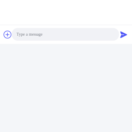
Photo
Video Call
Audio Call