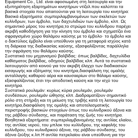
Equipment Co., Ltd. είναι αφοσιωμένη στη λειτουργία και την
εξυπηρέτηση εξαρτημάτων κινητήρων ντίζελ.που καλύπτει τα
βασικά στοιχεία που απαιτούνται για τη λειτουργία του κινητήρα:
Βασικά εξαρτήματα: συμπεριλαμβανομένων των σκελετών των
κυλίνδρων, των έμβολο, των δαχτυλιδιών των έμβολο, κλπ. Ως
σημαντικό μέρος του κινητήρα,το στρώμα του κυλίνδρου παρέχει
ακριβή καθοδήγηση για την κίνηση του έμβολο και σχηματίζει ένα
σφραγισμένο χώρο θαλάμου καύσης με το έμβολο· το έμβολο και
ο δακτύλιος έμβολο είναι υπεύθυνοι για τη μεταφορά ισχύος κατά
τη διάρκεια της διαδικασίας καύσης, εξασφαλίζοντας παράλληλα
την σφράγιση του θαλάμου καύσης.
Συστατικά του μηχανισμού βαλβίδας: όπως βαλβίδες, δαχτυλίδια
καθίσματος βαλβίδας, οδηγούς βαλβίδας κλπ. Αυτά τα συστατικά
λειτουργούν από κοινού για τον ακριβή έλεγχο των διαδικασιών
εισαγωγής και εξάτμισης του κινητήρα,διασφάλιση της ομαλής
ανταλλαγής καθαρού αέρα και καυσαερίων στο θάλαμο καύσης,
εξασφαλίζοντας έτσι την αποδοτική καύση και την ισχύ του
κινητήρα.
Συστατικά ρουλεμάν: κυρίως κύρια ρουλεμάν, ρουλεμάν
συνδέσεων, ρουλεμάν ώθησης κλπ. Διαδραματίζουν σημαντικό
ρόλο στη στήριξη και τη μείωση της τριβής κατά τη λειτουργία του
κινητήρα,διασφάλιση της ομαλής και αποτελεσματικής
περιστροφής βασικών στοιχείων όπως του κυλινδρικού άξονα και
της ράβδου σύνδεσης, και παράταση της ζωής του κινητήρα.
Βοηθητικά εξαρτήματα: συμπεριλαμβανομένης της αντλίας ελαίου,
της αντλίας νερού, του μπλοκ του κυλίνδρου, της κεφαλής του
κυλίνδρου, του κυλινδρικού άξονα, της ράβδου σύνδεσης, του
άξονα ζεύξης κ.λπ.Η αντλία πετρελαίου είναι υπεύθυνη για την