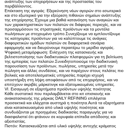
ανάπτυξης των επιχειρήσεων και της προστασίας του
περιβάλλοντος.
Επέκταση της αγοράς: Εξερεύνηση νέων αγορών στο εσωτερικό
και στο εξωτερικό για την εξεύρεση πιθανών σημείων ανάπτυξης
της επιχείρησης.Έχουμε μια βαθιά κατανόηση των αναγκών και
των χαρακτηριστικών των πελατών σε διάφορες περιοχές, και να
προσαρμόσουν τις στρατηγικές προϊόντων και τα μοντέλα
πωλήσεων με στοχευμένο τρόπο.Συνεχίζουμε να εμπλουτίζουμε
τις κατηγορίες προϊόντων για να καλύπτουμε τις ανάγκες
διαφορετικών ομάδων πελατών σε διαφορετικά σενάρια
εφαρμογής και να διευρύνουμε περαιτέρω το μερίδιο αγοράς.
Ψηφιακή μεταμόρφωση: Ενίσχυση της κατασκευής και
βελτιστοποίησης των διαδικτυακών πλατφορμών για τη βελτίωση
της εμπειρίας των πελατών.Συνειδητοποιούμε την διαδικτυακή
παρουσίαση των προϊόντων, πωλήσεις, υπηρεσίες μετά την
πώληση και άλλες συνδέσεις, και να παρέχουν στους πελάτες πιο
βολικές και αποτελεσματικές υπηρεσίες.παρέχει ισχυρή
υποστήριξη στη λήψη αποφάσεων από τις επιχειρήσεις, και να
επιτύχουν ακριβές μάρκετινγκ και εξατομικευμένες υπηρεσίες.
VI. Εισαγωγή σε εξαρτήματα προϊόντων υψηλής ποιότητας
Κάθε συστατικό που περιλαμβάνεται στο κιτ επισκευής και
ανακατασκευής της μάρκας DAILY REFINING επιλέγεται
προσεκτικά και ελέγχεται αυστηρά η ποιότητα.Αυτά τα εξαρτήματα
είναι κατασκευασμένα από υλικά υψηλής ποιότητας και
συνδυάζονται με προηγμένες διαδικασίες παραγωγής για να
διασφαλιστεί ότι φτάνουν σε κορυφαία επίπεδα απόδοσης και
αξιοπιστίας.
Πιστόν: Κατασκευάζεται από υλικό υψηλής αντοχής κράματος