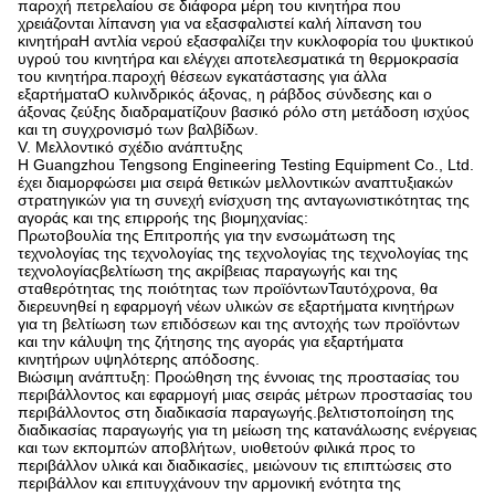
παροχή πετρελαίου σε διάφορα μέρη του κινητήρα που
χρειάζονται λίπανση για να εξασφαλιστεί καλή λίπανση του
κινητήραΗ αντλία νερού εξασφαλίζει την κυκλοφορία του ψυκτικού
υγρού του κινητήρα και ελέγχει αποτελεσματικά τη θερμοκρασία
του κινητήρα.παροχή θέσεων εγκατάστασης για άλλα
εξαρτήματαΟ κυλινδρικός άξονας, η ράβδος σύνδεσης και ο
άξονας ζεύξης διαδραματίζουν βασικό ρόλο στη μετάδοση ισχύος
και τη συγχρονισμό των βαλβίδων.
V. Μελλοντικό σχέδιο ανάπτυξης
Η Guangzhou Tengsong Engineering Testing Equipment Co., Ltd.
έχει διαμορφώσει μια σειρά θετικών μελλοντικών αναπτυξιακών
στρατηγικών για τη συνεχή ενίσχυση της ανταγωνιστικότητας της
αγοράς και της επιρροής της βιομηχανίας:
Πρωτοβουλία της Επιτροπής για την ενσωμάτωση της
τεχνολογίας της τεχνολογίας της τεχνολογίας της τεχνολογίας της
τεχνολογίαςβελτίωση της ακρίβειας παραγωγής και της
σταθερότητας της ποιότητας των προϊόντωνΤαυτόχρονα, θα
διερευνηθεί η εφαρμογή νέων υλικών σε εξαρτήματα κινητήρων
για τη βελτίωση των επιδόσεων και της αντοχής των προϊόντων
και την κάλυψη της ζήτησης της αγοράς για εξαρτήματα
κινητήρων υψηλότερης απόδοσης.
Βιώσιμη ανάπτυξη: Προώθηση της έννοιας της προστασίας του
περιβάλλοντος και εφαρμογή μιας σειράς μέτρων προστασίας του
περιβάλλοντος στη διαδικασία παραγωγής.βελτιστοποίηση της
διαδικασίας παραγωγής για τη μείωση της κατανάλωσης ενέργειας
και των εκπομπών αποβλήτων, υιοθετούν φιλικά προς το
περιβάλλον υλικά και διαδικασίες, μειώνουν τις επιπτώσεις στο
περιβάλλον και επιτυγχάνουν την αρμονική ενότητα της