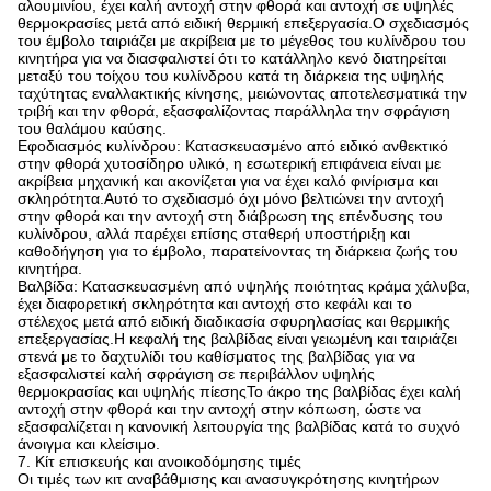
αλουμινίου, έχει καλή αντοχή στην φθορά και αντοχή σε υψηλές
θερμοκρασίες μετά από ειδική θερμική επεξεργασία.Ο σχεδιασμός
του έμβολο ταιριάζει με ακρίβεια με το μέγεθος του κυλίνδρου του
κινητήρα για να διασφαλιστεί ότι το κατάλληλο κενό διατηρείται
μεταξύ του τοίχου του κυλίνδρου κατά τη διάρκεια της υψηλής
ταχύτητας εναλλακτικής κίνησης, μειώνοντας αποτελεσματικά την
τριβή και την φθορά, εξασφαλίζοντας παράλληλα την σφράγιση
του θαλάμου καύσης.
Εφοδιασμός κυλίνδρου: Κατασκευασμένο από ειδικό ανθεκτικό
στην φθορά χυτοσίδηρο υλικό, η εσωτερική επιφάνεια είναι με
ακρίβεια μηχανική και ακονίζεται για να έχει καλό φινίρισμα και
σκληρότητα.Αυτό το σχεδιασμό όχι μόνο βελτιώνει την αντοχή
στην φθορά και την αντοχή στη διάβρωση της επένδυσης του
κυλίνδρου, αλλά παρέχει επίσης σταθερή υποστήριξη και
καθοδήγηση για το έμβολο, παρατείνοντας τη διάρκεια ζωής του
κινητήρα.
Βαλβίδα: Κατασκευασμένη από υψηλής ποιότητας κράμα χάλυβα,
έχει διαφορετική σκληρότητα και αντοχή στο κεφάλι και το
στέλεχος μετά από ειδική διαδικασία σφυρηλασίας και θερμικής
επεξεργασίας.Η κεφαλή της βαλβίδας είναι γειωμένη και ταιριάζει
στενά με το δαχτυλίδι του καθίσματος της βαλβίδας για να
εξασφαλιστεί καλή σφράγιση σε περιβάλλον υψηλής
θερμοκρασίας και υψηλής πίεσηςΤο άκρο της βαλβίδας έχει καλή
αντοχή στην φθορά και την αντοχή στην κόπωση, ώστε να
εξασφαλίζεται η κανονική λειτουργία της βαλβίδας κατά το συχνό
άνοιγμα και κλείσιμο.
7. Κίτ επισκευής και ανοικοδόμησης τιμές
Οι τιμές των κιτ αναβάθμισης και ανασυγκρότησης κινητήρων