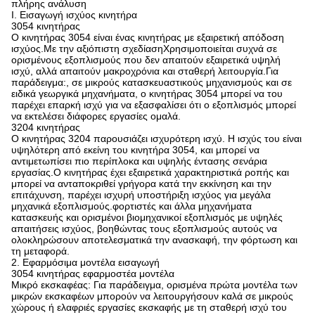
πλήρης ανάλυση
Ι. Εισαγωγή ισχύος κινητήρα
3054 κινητήρας
Ο κινητήρας 3054 είναι ένας κινητήρας με εξαιρετική απόδοση
ισχύος.Με την αξιόπιστη σχεδίασηΧρησιμοποιείται συχνά σε
ορισμένους εξοπλισμούς που δεν απαιτούν εξαιρετικά υψηλή
ισχύ, αλλά απαιτούν μακροχρόνια και σταθερή λειτουργία.Για
παράδειγμα:, σε μικρούς κατασκευαστικούς μηχανισμούς και σε
ειδικά γεωργικά μηχανήματα, ο κινητήρας 3054 μπορεί να του
παρέχει επαρκή ισχύ για να εξασφαλίσει ότι ο εξοπλισμός μπορεί
να εκτελέσει διάφορες εργασίες ομαλά.
3204 κινητήρας
Ο κινητήρας 3204 παρουσιάζει ισχυρότερη ισχύ. Η ισχύς του είναι
υψηλότερη από εκείνη του κινητήρα 3054, και μπορεί να
αντιμετωπίσει πιο περίπλοκα και υψηλής έντασης σενάρια
εργασίας.Ο κινητήρας έχει εξαιρετικά χαρακτηριστικά ροπής και
μπορεί να ανταποκριθεί γρήγορα κατά την εκκίνηση και την
επιτάχυνση, παρέχει ισχυρή υποστήριξη ισχύος για μεγάλα
μηχανικά εξοπλισμούς.φορτιστές και άλλα μηχανήματα
κατασκευής και ορισμένοι βιομηχανικοί εξοπλισμός με υψηλές
απαιτήσεις ισχύος, βοηθώντας τους εξοπλισμούς αυτούς να
ολοκληρώσουν αποτελεσματικά την ανασκαφή, την φόρτωση και
τη μεταφορά.
2. Εφαρμόσιμα μοντέλα εισαγωγή
3054 κινητήρας εφαρμοστέα μοντέλα
Μικρό εκσκαφέας: Για παράδειγμα, ορισμένα πρώτα μοντέλα των
μικρών εκσκαφέων μπορούν να λειτουργήσουν καλά σε μικρούς
χώρους ή ελαφριές εργασίες εκσκαφής με τη σταθερή ισχύ του