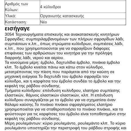
Αριθμός των
4 κύλινδροι
Κύλων:
Υλικά:
Οργανωτής κατασκευής
Κατάσταση:
Νέο
εισήγαγε
3054 Τεχνουργήματα επισκευής και ανακατασκευής κινητήρων
Σφραγίδες: συμπεριλαμβανομένων των πλήρων σφραγίδων λάδι,
συμπιέσεων κ.λπ., όπως στρώματα κυλίνδρων, συμπιέσεις λάδι,
κ.λπ., που χρησιμοποιούνται για να σφραγίζουν διάφορες
επιφάνειες των αρθρώσεων του κινητήρα για την πρόληψη
διαρροής λάδι, νερού και αερίου.
Τα κινούμενα μέρη: έμβολο, δαχτυλίδια έμβολο, πινάκια έμβολο
κλπ. Το έμβολο κινείται πάνω και κάτω στον κύλινδρο,
μετατρέποντας την πίεση που παράγεται από την καύση σε
μηχανική ενέργεια.Το δαχτυλίδι του έμβολο σφραγίζει τον
κύλινδρο, και η καρφίτσα του έμβολο συνδέει το έμβολο και την
κεφαλή της ράβδου σύνδεσης.
Τμήματα κυλίνδρου: επένδυση κυλίνδρου, ελατήριο συμπίεσης
ελαστικών, θάμνος ελαστικών ελαστικών, κλπ. Η επένδυση
κυλίνδρου συνεργάζεται με το έμβολο για να σχηματίσει έναν
θάλαμο καύσης.Το πινάκιο πινάκιο σφραγίσματος ελατήριο
χρησιμοποιείται για να σταθεροποιήσει το πινάκιο πινάκιο, και το
φούστουρο για τις καρφίτσες του έμβολο είναι τοποθετημένο στην
κεφαλή της ράβδου σύνδεσης.
Μέρη ρουλεμάντων: κύριο ρουλεμάντο, ρουλεμάντο κλπ. Το κύριο
ρουλεμάντο υποστηρίζει την περιστροφή του ράβδου στροφής και