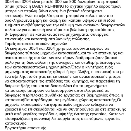
3054 και 3204 είναι μεταξύ 300 και 900 δολαρίων.το εμπορικό
σήμα (όπως η DAILY REFININGΤο σχετικά χαμηλό εύρος τιμών
μπορεί να περιλαμβάνει ορισμένα βασικά εξαρτήματα
επισκευής,Ενώ τα υψηλότερα κιτ μπορεί να καλύπτουν πιο
ολοκληρωμένα μέρη και ακόμη και κάποια υψηλού επιπέδου
τμήματα αναβάθμισης για την κάλυψη των αναγκών διαφορετικών
πελατών για επισκευή κινητήρα και βελτίωση της απόδοσης.
8- Εφαρμογή σε κατασκευαστικά μηχανήματα, συνεργεία
επισκευής και καταστήματα λιανικής πώλησης
Τομείς κατασκευαστικών μηχανών
Οι κινητήρες 3054 και 3204 χρησιμοποιούνται ευρέως σε
διάφορους τύπους μηχανών κατασκευής,και τα κιτ επισκευής και
ανακατασκευής αυτών των κινητήρων διαδραματίζουν βασικό
ρόλο για τη διασφάλιση της συνεχούς και σταθερής λειτουργίας
των κατασκευαστικών μηχανημάτωνΌταν ο κινητήρας ενός
μηχανήματος κατασκευής φθαρεί ή έχει βλάβη, η επισκευή του με
ένα υψηλής ποιότητας κιτ επισκευής και ανακατασκευής μπορεί
να αποκαταστήσει τις επιδόσεις του κινητήρα, να παρατείνει τη
διάρκεια ζωής του,και να διασφαλίσει ότι τα μηχανήματα
κατασκευής μπορούν να λειτουργούν αποτελεσματικά σε
διάφορες περίπλοκες συνθήκες εργασίας σε βιομηχανίες όπως η
κατασκευήΓια παράδειγμα, σε μεγάλους χώρους κατασκευής,Οι
μηχανές εκσκαφικών και φορτωτικών μηχανών ενδέχεται να
χρειαστεί να επισκευάζονται και να συντηρούνται με σετ επισκευής
μετά από μεγάλες περιόδους υψηλής έντασης εργασίας, ώστε να
εξασφαλίζεται η κανονική λειτουργία τους σε επόμενες εργασίες
κατασκευής..
Εργαστήρια επισκευής