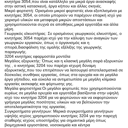
κινητήρα 3054,που είναι κατάλληλο για μικρά έργα ανασκαφής
στην αστική κατασκευή, έργα κήπου και άλλες σκηνές.
Μικρό φορτιστή: Ορισμένοι μικροί φορτιστές είναι εξοπλισμένοι με
κινητήρες 3054, οι οποίοι μπορούν να παρέχουν επαρκή ισχύ για
χειρισμό υλικών και μεταφορά μικρών αποστάσεων και
χρησιμοποιούνται συχνά σε αποθήκες,μικρά εργοτάξια και άλλα
μέρη.
Γεωργικός ελκυστήρας: Σε ορισμένους γεωργικούς ελκυστήρες, ο
κινητήρας 3054 παρέχει ισχύ για την κάλυψη των αναγκών των
γεωργικών εργασιών, όπως ο όργανισμός και η
σπορά,διασφάλιση της ομαλής εξέλιξης της γεωργικής
παραγωγής.
3204 κινητήρες εφαρμοστέα μοντέλα
Μεγάλος εξορυκτής: Όπως και η κλασική μεγάλη σειρά εξορυκτών
της , ο κινητήρας 3204 του παρέχει ισχυρή δύναμη
εξορυκτικής,που του επιτρέπουν να λειτουργεί αποτελεσματικά σε
δύσκολες συνθήκες εργασίας, όπως στα ορυχεία και σε μεγάλα
έργα γήπεδου, και εύκολα να αντιμετωπίσει με μεγάλη κλίμακα
εργασίες εκσκαφής και φόρτωσης γης.
Μεγάλα φορτιστήρια:Οι μεγάλοι φορτωτές που χρησιμοποιούνται
ευρέως σε μεγάλα ορυχεία και εργοτάξια βασίζονται στην υψηλή
ισχύ του κινητήρα 3204 για να φορτώνουν και να εκφορτώνουν
γρήγορα μεγάλες ποσότητες υλικών και να βελτιώνουν την
αποτελεσματικότητα της εργασίας.
Συγκροτήματα γεννήτρων: Μερικά συγκροτήματα γεννήτρων
υψηλής ισχύος χρησιμοποιούν κινητήρες 3204 για την παροχή
σταθερής ισχύος υποστήριξης για σημαντικά μέρη όπως
βιομηχανικά εργοστάσια, νοσοκομεία και κέντρα