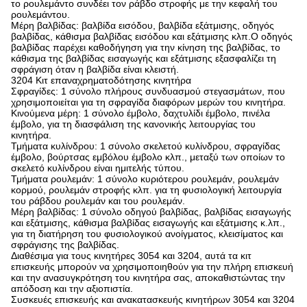
το ρουλεμάντο συνδέει τον ράβδο στροφής με την κεφαλή του
ρουλεμάντου.
Μέρη βαλβίδας: βαλβίδα εισόδου, βαλβίδα εξάτμισης, οδηγός
βαλβίδας, κάθισμα βαλβίδας εισόδου και εξάτμισης κλπ.Ο οδηγός
βαλβίδας παρέχει καθοδήγηση για την κίνηση της βαλβίδας, το
κάθισμα της βαλβίδας εισαγωγής και εξάτμισης εξασφαλίζει τη
σφράγιση όταν η βαλβίδα είναι κλειστή.
3204 Κιτ επαναχρηματοδότησης κινητήρα
Σφραγίδες: 1 σύνολο πλήρους συνδυασμού στεγασμάτων, που
χρησιμοποιείται για τη σφραγίδα διαφόρων μερών του κινητήρα.
Κινούμενα μέρη: 1 σύνολο έμβολο, δαχτυλίδι έμβολο, πινέλα
έμβολο, για τη διασφάλιση της κανονικής λειτουργίας του
κινητήρα.
Τμήματα κυλίνδρου: 1 σύνολο σκελετού κυλίνδρου, σφραγίδας
έμβολο, βούρτσας εμβόλου έμβολο κλπ., μεταξύ των οποίων το
σκελετό κυλίνδρου είναι ημιτελής τύπου.
Τμήματα ρουλεμάν: 1 σύνολο κυριότερου ρουλεμάν, ρουλεμάν
κορμού, ρουλεμάν στροφής κλπ. για τη φυσιολογική λειτουργία
του ράβδου ρουλεμάν και του ρουλεμάν.
Μέρη βαλβίδας: 1 σύνολο οδηγού βαλβίδας, βαλβίδας εισαγωγής
και εξάτμισης, κάθισμα βαλβίδας εισαγωγής και εξάτμισης κ.λπ.,
για τη διατήρηση του φυσιολογικού ανοίγματος, κλεισίματος και
σφράγισης της βαλβίδας.
Διαθέσιμα για τους κινητήρες 3054 και 3204, αυτά τα κιτ
επισκευής μπορούν να χρησιμοποιηθούν για την πλήρη επισκευή
και την ανασυγκρότηση του κινητήρα σας, αποκαθιστώντας την
απόδοση και την αξιοπιστία.
Συσκευές επισκευής και ανακατασκευής κινητήρων 3054 και 3204