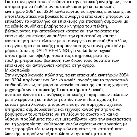
Για τα συνεργεία που ειδικεύονται στην επισκευή κινητήρων , είναι
απαραίτητο να διαθέτουν σε αποθεματισμό κιτ επισκευής
κινητήρων 3054 και 3204.καθιστώντας τις εργασίες επισκευής πιο
αποτελεσματικές και βολικέςΤα συνεργεία επισκευής μπορούν να
επιλέξουν το κατάλληλο κιτ επισκευής για επισκευή σύμφωνα με
τις ειδικές συνθήκες βλάβης του κινητήρα του πελάτη,
βελτιώνοντας την αποτελεσματικότητα και την ποιότητα της
επισκευής,και επίσης να αυξήσει την εμπιστοσύνη και την
ικανοποίηση των πελατών με το συνεργείο επισκευήςΕπιπλέον,
τα εργαστήρια επισκευής μπορούν επίσης να συνεργαστούν με
μάρκες όπως η DAILY REFINING για να λάβουν τεχνική
υποστήριξη και υψηλής ποιότητας υπηρεσίες μετά την
πώληση,περαιτέρω βελτίωση των δικών τους δυνατοτήτων
επισκευής και ανταγωνιστικότητας στην αγορά.
Μικροπωλεία
Στην αγορά λιανικής πώλησης, τα κιτ επισκευής κινητήρων 3054
και 3204 παρέχουν ένα βολικό κανάλι αγοράς για το προσωπικό
επιδιορθώσεων, τα μικρά συνεργεία επισκευής και τους χρήστες
μηχανημάτων κατασκευής.Τα καταστήματα λιανικής
ανταποκρίνονται στις ανάγκες επισκευής διαφορετικών πελατών
με την εμφάνιση και πώληση αυτών των κιτΤαυτόχρονα,Τα
καταστήματα λιανικής μπορούν επίσης να παρέχουν σχετικές
υπηρεσίες συμβουλευτικής και τεχνικής καθοδήγησης για να
βοηθήσουν τους πελάτες να επιλέξουν το σωστό κιτ και να
λύσουν προβλήματα που αντιμετωπίζονται κατά την εγκατάσταση
και τη χρήσηΜε την καθιέρωση καλών σχέσεων συνεργασίας με
τους προμηθευτές των εμπορικών σημάτων, τα καταστήματα
λιανικής μπορούν να εξασφαλίσουν την ποιότητα και τη