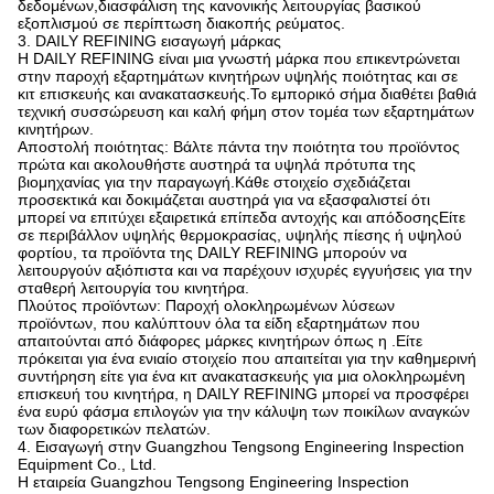
δεδομένων,διασφάλιση της κανονικής λειτουργίας βασικού
εξοπλισμού σε περίπτωση διακοπής ρεύματος.
3. DAILY REFINING εισαγωγή μάρκας
Η DAILY REFINING είναι μια γνωστή μάρκα που επικεντρώνεται
στην παροχή εξαρτημάτων κινητήρων υψηλής ποιότητας και σε
κιτ επισκευής και ανακατασκευής.Το εμπορικό σήμα διαθέτει βαθιά
τεχνική συσσώρευση και καλή φήμη στον τομέα των εξαρτημάτων
κινητήρων.
Αποστολή ποιότητας: Βάλτε πάντα την ποιότητα του προϊόντος
πρώτα και ακολουθήστε αυστηρά τα υψηλά πρότυπα της
βιομηχανίας για την παραγωγή.Κάθε στοιχείο σχεδιάζεται
προσεκτικά και δοκιμάζεται αυστηρά για να εξασφαλιστεί ότι
μπορεί να επιτύχει εξαιρετικά επίπεδα αντοχής και απόδοσηςΕίτε
σε περιβάλλον υψηλής θερμοκρασίας, υψηλής πίεσης ή υψηλού
φορτίου, τα προϊόντα της DAILY REFINING μπορούν να
λειτουργούν αξιόπιστα και να παρέχουν ισχυρές εγγυήσεις για την
σταθερή λειτουργία του κινητήρα.
Πλούτος προϊόντων: Παροχή ολοκληρωμένων λύσεων
προϊόντων, που καλύπτουν όλα τα είδη εξαρτημάτων που
απαιτούνται από διάφορες μάρκες κινητήρων όπως η .Είτε
πρόκειται για ένα ενιαίο στοιχείο που απαιτείται για την καθημερινή
συντήρηση είτε για ένα κιτ ανακατασκευής για μια ολοκληρωμένη
επισκευή του κινητήρα, η DAILY REFINING μπορεί να προσφέρει
ένα ευρύ φάσμα επιλογών για την κάλυψη των ποικίλων αναγκών
των διαφορετικών πελατών.
4. Εισαγωγή στην Guangzhou Tengsong Engineering Inspection
Equipment Co., Ltd.
Η εταιρεία Guangzhou Tengsong Engineering Inspection