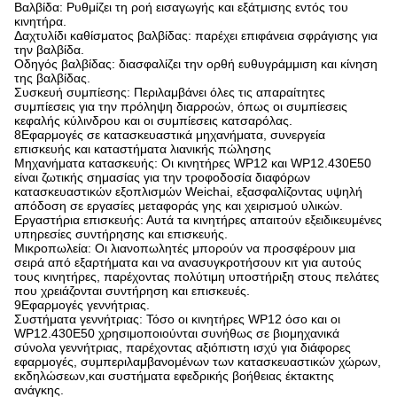
Βαλβίδα: Ρυθμίζει τη ροή εισαγωγής και εξάτμισης εντός του
κινητήρα.
Δαχτυλίδι καθίσματος βαλβίδας: παρέχει επιφάνεια σφράγισης για
την βαλβίδα.
Οδηγός βαλβίδας: διασφαλίζει την ορθή ευθυγράμμιση και κίνηση
της βαλβίδας.
Συσκευή συμπίεσης: Περιλαμβάνει όλες τις απαραίτητες
συμπίεσεις για την πρόληψη διαρροών, όπως οι συμπίεσεις
κεφαλής κύλινδρου και οι συμπίεσεις κατσαρόλας.
8Εφαρμογές σε κατασκευαστικά μηχανήματα, συνεργεία
επισκευής και καταστήματα λιανικής πώλησης
Μηχανήματα κατασκευής: Οι κινητήρες WP12 και WP12.430E50
είναι ζωτικής σημασίας για την τροφοδοσία διαφόρων
κατασκευαστικών εξοπλισμών Weichai, εξασφαλίζοντας υψηλή
απόδοση σε εργασίες μεταφοράς γης και χειρισμού υλικών.
Εργαστήρια επισκευής: Αυτά τα κινητήρες απαιτούν εξειδικευμένες
υπηρεσίες συντήρησης και επισκευής.
Μικροπωλεία: Οι λιανοπωλητές μπορούν να προσφέρουν μια
σειρά από εξαρτήματα και να ανασυγκροτήσουν κιτ για αυτούς
τους κινητήρες, παρέχοντας πολύτιμη υποστήριξη στους πελάτες
που χρειάζονται συντήρηση και επισκευές.
9Εφαρμογές γεννήτριας.
Συστήματα γεννήτριας: Τόσο οι κινητήρες WP12 όσο και οι
WP12.430E50 χρησιμοποιούνται συνήθως σε βιομηχανικά
σύνολα γεννήτριας, παρέχοντας αξιόπιστη ισχύ για διάφορες
εφαρμογές, συμπεριλαμβανομένων των κατασκευαστικών χώρων,
εκδηλώσεων,και συστήματα εφεδρικής βοήθειας έκτακτης
ανάγκης.