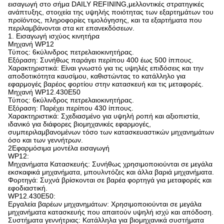
εισαγωγή στο σήμα DAILY REFINING,μελλοντικές στρατηγικές
ανάπτυξης, στοιχεία της υψηλής ποιότητας των εξαρτημάτων του
προϊόντος, πληροφορίες τιμολόγησης, και τα εξαρτήματα που
περιλαμβάνονται στα κιτ επανεκδόσεων.
1. Εισαγωγή ισχύος κινητήρα
Μηχανή WP12
Τύπος: 6κύλινδρος πετρελαιοκινητήρας.
Εξόραση: Συνήθως παράγει περίπου 400 έως 500 ίππους.
Χαρακτηριστικά: Είναι γνωστό για τις υψηλές επιδόσεις και την
αποδοτικότητα καυσίμου, καθιστώντας το κατάλληλο για
εφαρμογές βαρέος φορτίου στην κατασκευή και τις μεταφορές.
Μηχανή WP12.430E50
Τύπος: 6κύλινδρος πετρελαιοκινητήρας.
Εξόραση: Παρέχει περίπου 430 ίππους.
Χαρακτηριστικά: Σχεδιασμένο για υψηλή ροπή και αξιοπιστία,
ιδανικό για διάφορες βιομηχανικές εφαρμογές,
συμπεριλαμβανομένων τόσο των κατασκευαστικών μηχανημάτων
όσο και των γεννήτρων.
2Εφαρμόσιμα μοντέλα εισαγωγή
WP12:
Μηχανήματα Κατασκευής: Συνήθως χρησιμοποιούνται σε μεγάλα
εκσκαφικά μηχανήματα, μπουλντόζες και άλλα βαριά μηχανήματα.
Φορτηγά: Συχνά βρίσκονται σε βαρέα φορτηγά για μεταφορές και
εφοδιαστική.
WP12.430E50:
Εργαλεία βαρέων μηχανημάτων: Χρησιμοποιούνται σε μεγάλα
μηχανήματα κατασκευής που απαιτούν υψηλή ισχύ και απόδοση.
Συστήματα γεννήτριας: Κατάλληλα για βιομηχανικά συστήματα