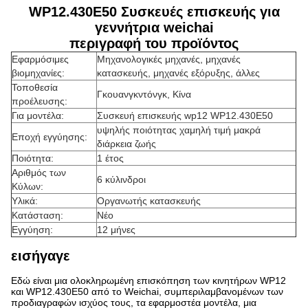
WP12.430E50 Συσκευές επισκευής για
γεννήτρια weichai
περιγραφή του προϊόντος
Εφαρμόσιμες
Μηχανολογικές μηχανές, μηχανές
βιομηχανίες:
κατασκευής, μηχανές εξόρυξης, άλλες
Τοποθεσία
Γκουανγκντόνγκ, Κίνα
προέλευσης:
Για μοντέλα:
Συσκευή επισκευής wp12 WP12.430E50
υψηλής ποιότητας χαμηλή τιμή μακρά
Εποχή εγγύησης:
διάρκεια ζωής
Ποιότητα:
1 έτος
Αριθμός των
6 κύλινδροι
Κύλων:
Υλικά:
Οργανωτής κατασκευής
Κατάσταση:
Νέο
Εγγύηση:
12 μήνες
εισήγαγε
Εδώ είναι μια ολοκληρωμένη επισκόπηση των κινητήρων WP12
και WP12.430E50 από το Weichai, συμπεριλαμβανομένων των
προδιαγραφών ισχύος τους, τα εφαρμοστέα μοντέλα, μια