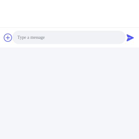
Photo
Video Call
Audio Call