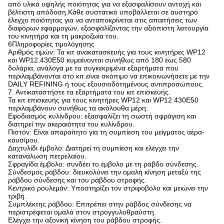
από υλικά υψηλής ποιότητας για να εξασφαλίσουν αντοχή και
βέλτιστη απόδοση.Κάθε συστατικό υποβάλλεται σε αυστηρό
έλεγχο ποιότητας για να ανταποκρίνεται στις απαιτήσεις των
διαφόρων εφαρμογών, εξασφαλίζοντας την αξιόπιστη λειτουργία
του κινητήρα και τη μακροζωία του.
6Πληροφορίες τιμολόγησης
Αριθμός τιμών: Τα κιτ ανακατασκευής για τους κινητήρες WP12
και WP12.430E50 κυμαίνονται συνήθως από 180 έως 580
δολάρια, ανάλογα με τα συγκεκριμένα εξαρτήματα που
περιλαμβάνονται στο κιτ.είναι σκόπιμο να επικοινωνήσετε με την
DAILY REFINING ή τους εξουσιοδοτημένους αντιπροσώπους.
7. Αντικαταστήστε τα εξαρτήματα του κιτ επισκευής.
Τα κιτ επισκευής για τους κινητήρες WP12 και WP12.430E50
περιλαμβάνουν συνήθως τα ακόλουθα μέρη:
Εφοδιασμός κυλίνδρου: εξασφαλίζει τη σωστή σφράγιση και
διατηρεί την ακεραιότητα του κυλίνδρου.
Πιστόν: Είναι απαραίτητο για τη συμπίεση του μείγματος αέρα-
καυσίμου.
Δαχτυλίδι έμβολο: Διατηρεί τη συμπίεση και ελέγχει την
κατανάλωση πετρελαίου.
Σφραγίδα έμβολο: συνδέει το έμβολο με τη ράβδο σύνδεσης.
Σύνδεσμος ράβδου: διευκολύνει την ομαλή κίνηση μεταξύ της
ράβδου σύνδεσης και του ράβδου στροφής.
Κεντρικό ρουλεμάν: Υποστηρίζει τον στριφοβόλο και μειώνει την
τριβή.
Συμπλέκτης ράβδου: Επιτρέπει στην ράβδος σύνδεσης να
περιστρέφεται ομαλά στον στρογγυλοθραύστη.
Ελέγχει την αξονική κίνηση του ράβδου στροφής.