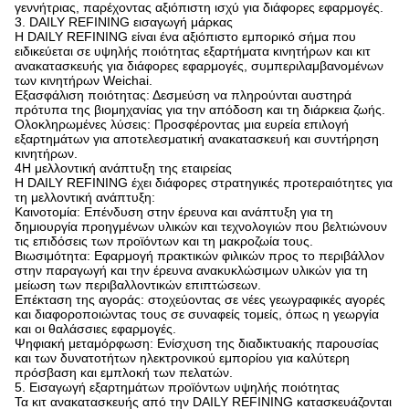
γεννήτριας, παρέχοντας αξιόπιστη ισχύ για διάφορες εφαρμογές.
3. DAILY REFINING εισαγωγή μάρκας
Η DAILY REFINING είναι ένα αξιόπιστο εμπορικό σήμα που
ειδικεύεται σε υψηλής ποιότητας εξαρτήματα κινητήρων και κιτ
ανακατασκευής για διάφορες εφαρμογές, συμπεριλαμβανομένων
των κινητήρων Weichai.
Εξασφάλιση ποιότητας: Δεσμεύση να πληρούνται αυστηρά
πρότυπα της βιομηχανίας για την απόδοση και τη διάρκεια ζωής.
Ολοκληρωμένες λύσεις: Προσφέροντας μια ευρεία επιλογή
εξαρτημάτων για αποτελεσματική ανακατασκευή και συντήρηση
κινητήρων.
4Η μελλοντική ανάπτυξη της εταιρείας
Η DAILY REFINING έχει διάφορες στρατηγικές προτεραιότητες για
τη μελλοντική ανάπτυξη:
Καινοτομία: Επένδυση στην έρευνα και ανάπτυξη για τη
δημιουργία προηγμένων υλικών και τεχνολογιών που βελτιώνουν
τις επιδόσεις των προϊόντων και τη μακροζωία τους.
Βιωσιμότητα: Εφαρμογή πρακτικών φιλικών προς το περιβάλλον
στην παραγωγή και την έρευνα ανακυκλώσιμων υλικών για τη
μείωση των περιβαλλοντικών επιπτώσεων.
Επέκταση της αγοράς: στοχεύοντας σε νέες γεωγραφικές αγορές
και διαφοροποιώντας τους σε συναφείς τομείς, όπως η γεωργία
και οι θαλάσσιες εφαρμογές.
Ψηφιακή μεταμόρφωση: Ενίσχυση της διαδικτυακής παρουσίας
και των δυνατοτήτων ηλεκτρονικού εμπορίου για καλύτερη
πρόσβαση και εμπλοκή των πελατών.
5. Εισαγωγή εξαρτημάτων προϊόντων υψηλής ποιότητας
Τα κιτ ανακατασκευής από την DAILY REFINING κατασκευάζονται