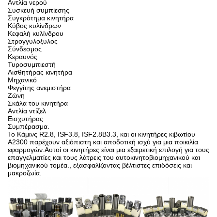
Αντλία νερού
Συσκευή συμπίεσης
Συγκρότημα κινητήρα
Κύβος κυλίνδρων
Κεφαλή κυλίνδρου
Στρογγυλοξυλος
Σύνδεσμος
Κεραυνός
Τυροσυμπιεστή
Αισθητήρας κινητήρα
Μηχανικό
Φεγγίτης ανεμιστήρα
Ζώνη
Σκάλα του κινητήρα
Αντλία ντίζελ
Εισχυτήρας
Συμπέρασμα.
Το Κάμινς R2.8, ISF3.8, ISF2.8Β3.3, και οι κινητήρες κιβωτίου
A2300 παρέχουν αξιόπιστη και αποδοτική ισχύ για μια ποικιλία
εφαρμογών.Αυτοί οι κινητήρες είναι μια εξαιρετική επιλογή για τους
επαγγελματίες και τους λάτρεις του αυτοκινητοβιομηχανικού και
βιομηχανικού τομέα., εξασφαλίζοντας βέλτιστες επιδόσεις και
μακροζωία.