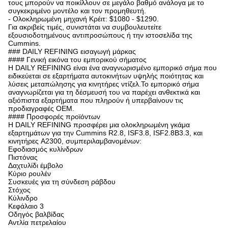
τους μπορούν να ποικίλλουν σε μεγάλο βαθμό ανάλογα με το
συγκεκριμένο μοντέλο και τον προμηθευτή.
- Ολοκληρωμένη μηχανή Κρέιτ: $1080 - $1290.
Για ακριβείς τιμές, συνιστάται να συμβουλευτείτε
εξουσιοδοτημένους αντιπροσώπους ή την ιστοσελίδα της
Cummins.
### DAILY REFINING εισαγωγή μάρκας
#### Γενική εικόνα του εμπορικού σήματος
Η DAILY REFINING είναι ένα αναγνωρισμένο εμπορικό σήμα που
ειδικεύεται σε εξαρτήματα αυτοκινήτων υψηλής ποιότητας και
λύσεις μεταπώλησης για κινητήρες ντίζελ.Το εμπορικό σήμα
αναγνωρίζεται για τη δέσμευσή του να παρέχει ανθεκτικά και
αξιόπιστα εξαρτήματα που πληρούν ή υπερβαίνουν τις
προδιαγραφές OEM.
#### Προσφορές προϊόντων
Η DAILY REFINING προσφέρει μια ολοκληρωμένη γκάμα
εξαρτημάτων για την Cummins R2.8, ISF3.8, ISF2.8Β3.3, και
κινητήρες A2300, συμπεριλαμβανομένων:
Εφοδιασμός κυλίνδρων
Πιστόνας
Δαχτυλίδι έμβολο
Κύριο ρουλέν
Συσκευές για τη σύνδεση ράβδου
Στόχος
Κύλινδρο
Κεφάλαιο 3
Οδηγός βαλβίδας
Αντλία πετρελαίου