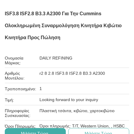
ISF3.8 ISF2.8 B3.3 A2300 Για Την Cummins
Ολοκληρωμένη Συναρμολόγηση Κινητήρα Κιβώτιο
Κινητήρα Προς Πώληση
Ονομασία
DAILY REFINING
Μάρκας:
Αριθμός
r2 8 2.8 ISF3.8 ISF2.8 Β3.3 Α2300
Μοντέλου:
1
Τροποποιημένο:
Looking forward to your inquiry
Τιμή:
Πληροφορίες
Πλαστική τσάντα, κιβώτιο, χαρτοκιβώτιο
Συσκευασίας:
Όροι πληρωμής: T/T, Western Union, , HSBC
Όροι Πληρωμής:
Μιλήστε Τώρα.
Μιλήστε Τώρα.