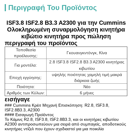
Περιγραφή Του Προϊόντος
ISF3.8 ISF2.8 B3.3 A2300 για την Cummins
Ολοκληρωμένη συναρμολόγηση κινητήρα
κιβώτιο κινητήρα προς πώληση
περιγραφή του προϊόντος
Τοποθεσία
Γκουανγκντόνγκ, Κίνα
προέλευσης:
2.8 ISF3.8 ISF2.8 B3.3 A2300 κινητήρας
Για μοντέλα:
κιβωτίου
υψηλής ποιότητας χαμηλή τιμή μακρά
Εποχή εγγύησης:
διάρκεια ζωής
Ποιότητα:
Νέο
Αριθμός των Κύλων:
6 μήνες
εισήγαγε
### Cummins Κρέιτ Μηχανή Επισκόπηση: R2.8, ISF3.8,
ISF2.8Β3.3, Α2300
#### Εισαγωγή Προϊόντος
Το Κάμινς R2.8, ISF3.8, ISF2.8Β3.3, και οι κινητήρες κιβωτίου
A2300 αντιπροσωπεύουν μια σειρά από συμπαγείς, αποδοτικούς
κινητήρες ντίζελ που έχουν σχεδιαστεί για μια ποικιλία