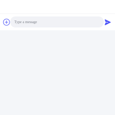
Photo
Video Call
Audio Call