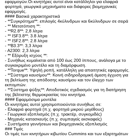
εφαρμογών.Οι κινητήρες αυτοί είναι κατάλληλοι για ελαφριά
φορτηγά, γεωργικά μηχανήματα και διάφορες βιομηχανικές
εφαρμογές.
#### Βασικά χαρακτηριστικά
- **Συγκρότημα**: επιλογές 4κύλινδρων και 6κύλινδρων σε σειρά
- ** Μετατόπιση **:
- **R2.8**: 2,8 λίτρα
- ** ISF3.8**: 3.8 λίτρα
- ** ISF2.8**: 2.8 λίτρα
- **Β3.3**: 3,3 λίτρα
- Α2300: 2,3 λίτρα
- ** Εξόρυξη ισχύος **:
- Συνήθως κυμαίνεται από 100 έως 200 ίππους, ανάλογα με το
συγκεκριμένο μοντέλο και τη διαμόρφωση.
- **Torque**: Υψηλή ροπή, κατάλληλη για απαιτητικές εφαρμογές.
- **Σύστημα καυσίμου**: Κοινή σιδηροδρομική άμεση έγχυση για
τη βελτίωση της απόδοσης καυσίμου και τον έλεγχο των
εκπομπών.
- **Σύστημα ψύξης**: Αποδοτικός σχεδιασμός για τη διατήρηση
της βέλτιστης θερμοκρασίας του κινητήρα.
#### Εφαρμόσιμα μοντέλα
Οι κινητήρες αυτοί χρησιμοποιούνται συνήθως σε:
- Ελαφριά φορτηγά (π.χ. φορτηγά μικρού μεγέθους)
- Γεωργικοί εξοπλισμός (π.χ. τρακτέρ, συγκομιδές)
- Μηχανές κατασκευής (π.χ. συμπαγείς εκσκαφείς)
- Συστήματα γεννήσεων και βιομηχανικός εξοπλισμός
### Τιμές
Οι τιμές των κινητήρων κιβωτίου Cummins και των εξαρτημάτων