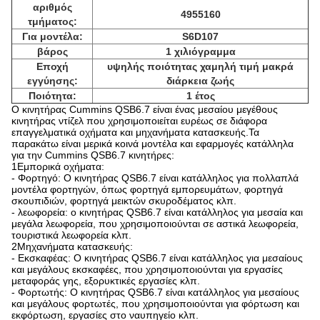
αριθμός
4955160
τμήματος:
Για μοντέλα:
S6D107
βάρος
1 χιλιόγραμμα
Εποχή
υψηλής ποιότητας χαμηλή τιμή μακρά
εγγύησης:
διάρκεια ζωής
Ποιότητα:
1 έτος
Ο κινητήρας Cummins QSB6.7 είναι ένας μεσαίου μεγέθους
κινητήρας ντίζελ που χρησιμοποιείται ευρέως σε διάφορα
επαγγελματικά οχήματα και μηχανήματα κατασκευής.Τα
παρακάτω είναι μερικά κοινά μοντέλα και εφαρμογές κατάλληλα
για την Cummins QSB6.7 κινητήρες:
1Εμπορικά οχήματα:
- Φορτηγό: Ο κινητήρας QSB6.7 είναι κατάλληλος για πολλαπλά
μοντέλα φορτηγών, όπως φορτηγά εμπορευμάτων, φορτηγά
σκουπιδιών, φορτηγά μεικτών σκυροδέματος κλπ.
- λεωφορεία: ο κινητήρας QSB6.7 είναι κατάλληλος για μεσαία και
μεγάλα λεωφορεία, που χρησιμοποιούνται σε αστικά λεωφορεία,
τουριστικά λεωφορεία κλπ.
2Μηχανήματα κατασκευής:
- Εκσκαφέας: Ο κινητήρας QSB6.7 είναι κατάλληλος για μεσαίους
και μεγάλους εκσκαφέες, που χρησιμοποιούνται για εργασίες
μεταφοράς γης, εξορυκτικές εργασίες κλπ.
- Φορτωτής: Ο κινητήρας QSB6.7 είναι κατάλληλος για μεσαίους
και μεγάλους φορτωτές, που χρησιμοποιούνται για φόρτωση και
εκφόρτωση, εργασίες στο ναυπηγείο κλπ.