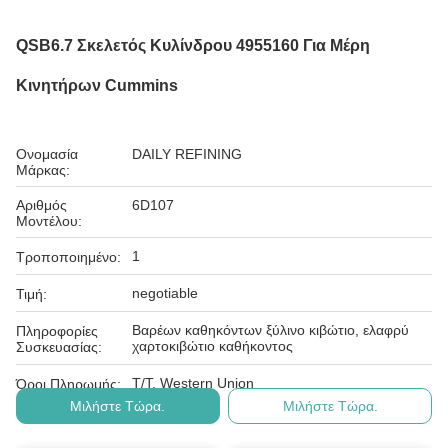
QSB6.7 Σκελετός Κυλίνδρου 4955160 Για Μέρη
Κινητήρων Cummins
Ονομασία
DAILY REFINING
Μάρκας:
Αριθμός
6D107
Μοντέλου:
1
Τροποποιημένο:
negotiable
Τιμή:
Βαρέων καθηκόντων ξύλινο κιβώτιο, ελαφρύ
Πληροφορίες
χαρτοκιβώτιο καθήκοντος
Συσκευασίας:
T/T, Western Union
Όροι Πληρωμής:
Μιλήστε Τώρα.
Μιλήστε Τώρα.