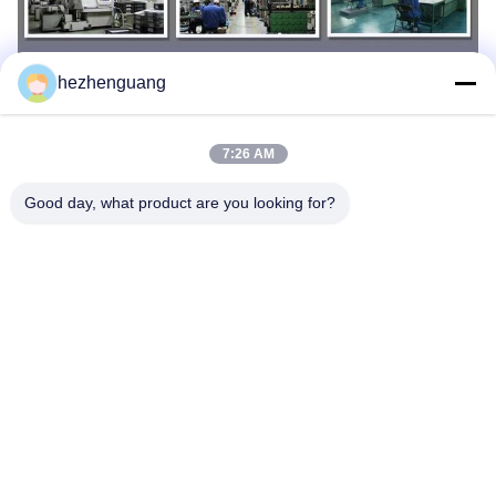
hezhenguang
7:26 AM
Good day, what product are you looking for?
Ετικέτες:
347-2382 Δαχτυλίδι Εμβόλων Tp
Δαχτυλίδι Εμβόλων Tp C9
Γ-9 Δαχτυλίδι Εμβόλων TP
Γρήγορη επικοινωνία