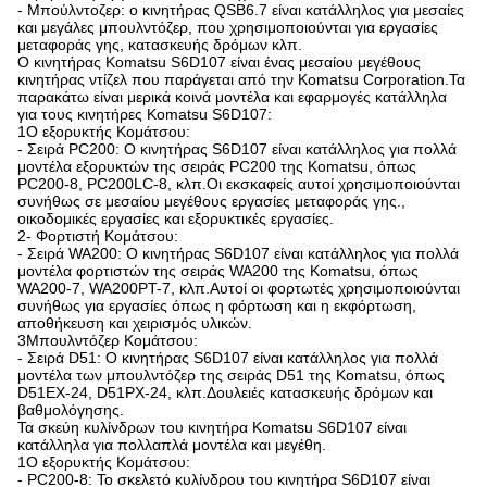
- Μπούλντοζερ: ο κινητήρας QSB6.7 είναι κατάλληλος για μεσαίες
και μεγάλες μπουλντόζερ, που χρησιμοποιούνται για εργασίες
μεταφοράς γης, κατασκευής δρόμων κλπ.
Ο κινητήρας Komatsu S6D107 είναι ένας μεσαίου μεγέθους
κινητήρας ντίζελ που παράγεται από την Komatsu Corporation.Τα
παρακάτω είναι μερικά κοινά μοντέλα και εφαρμογές κατάλληλα
για τους κινητήρες Komatsu S6D107:
1Ο εξορυκτής Κομάτσου:
- Σειρά PC200: Ο κινητήρας S6D107 είναι κατάλληλος για πολλά
μοντέλα εξορυκτών της σειράς PC200 της Komatsu, όπως
PC200-8, PC200LC-8, κλπ.Οι εκσκαφείς αυτοί χρησιμοποιούνται
συνήθως σε μεσαίου μεγέθους εργασίες μεταφοράς γης.,
οικοδομικές εργασίες και εξορυκτικές εργασίες.
2- Φορτιστή Κομάτσου:
- Σειρά WA200: Ο κινητήρας S6D107 είναι κατάλληλος για πολλά
μοντέλα φορτιστών της σειράς WA200 της Komatsu, όπως
WA200-7, WA200PT-7, κλπ.Αυτοί οι φορτωτές χρησιμοποιούνται
συνήθως για εργασίες όπως η φόρτωση και η εκφόρτωση,
αποθήκευση και χειρισμός υλικών.
3Μπουλντόζερ Κομάτσου:
- Σειρά D51: Ο κινητήρας S6D107 είναι κατάλληλος για πολλά
μοντέλα των μπουλντόζερ της σειράς D51 της Komatsu, όπως
D51EX-24, D51PX-24, κλπ.Δουλειές κατασκευής δρόμων και
βαθμολόγησης.
Τα σκεύη κυλίνδρων του κινητήρα Komatsu S6D107 είναι
κατάλληλα για πολλαπλά μοντέλα και μεγέθη.
1Ο εξορυκτής Κομάτσου:
- PC200-8: Το σκελετό κυλίνδρου του κινητήρα S6D107 είναι