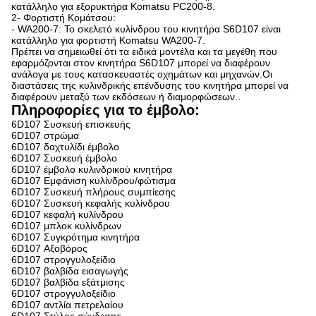
κατάλληλο για εξορυκτήρα Komatsu PC200-8.
2- Φορτιστή Κομάτσου:
- WA200-7: Το σκελετό κυλίνδρου του κινητήρα S6D107 είναι
κατάλληλο για φορτιστή Komatsu WA200-7.
Πρέπει να σημειωθεί ότι τα ειδικά μοντέλα και τα μεγέθη που
εφαρμόζονται στον κινητήρα S6D107 μπορεί να διαφέρουν
ανάλογα με τους κατασκευαστές οχημάτων και μηχανών.Οι
διαστάσεις της κυλινδρικής επένδυσης του κινητήρα μπορεί να
διαφέρουν μεταξύ των εκδόσεων ή διαμορφώσεων..
Πληροφορίες για το έμβολο:
6D107 Συσκευή επισκευής
6D107 στρώμα
6D107 δαχτυλίδι έμβολο
6D107 Συσκευή έμβολο
6D107 έμβολο κυλινδρικού κινητήρα
6D107 Εμφάνιση κυλίνδρου/φώτισμα
6D107 Συσκευή πλήρους συμπίεσης
6D107 Συσκευή κεφαλής κυλίνδρου
6D107 κεφαλή κυλίνδρου
6D107 μπλοκ κυλίνδρων
6D107 Συγκρότημα κινητήρα
6D107 Αξοβόρος
6D107 στρογγυλοξείδιο
6D107 βαλβίδα εισαγωγής
6D107 βαλβίδα εξάτμισης
6D107 στρογγυλοξείδιο
6D107 αντλία πετρελαίου