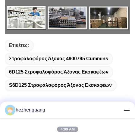
Ετικέτες:
Στροφαλοφόρος Άξονας 4900795 Cummins
6D125 Στροφαλοφόρος Άξονας Εκσκαφέων
S6D125 Στροφαλοφόρος Άξονας Εκσκαφέων
hezhenguang
Γρήγορη επικοινωνία
4:09 AM