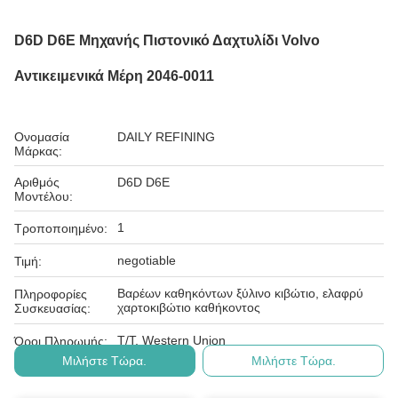
D6D D6E Μηχανής Πιστονικό Δαχτυλίδι Volvo
Αντικειμενικά Μέρη 2046-0011
Ονομασία
DAILY REFINING
Μάρκας:
Αριθμός
D6D D6E
Μοντέλου:
1
Τροποποιημένο:
negotiable
Τιμή:
Βαρέων καθηκόντων ξύλινο κιβώτιο, ελαφρύ
Πληροφορίες
χαρτοκιβώτιο καθήκοντος
Συσκευασίας:
T/T, Western Union
Όροι Πληρωμής:
Μιλήστε Τώρα.
Μιλήστε Τώρα.