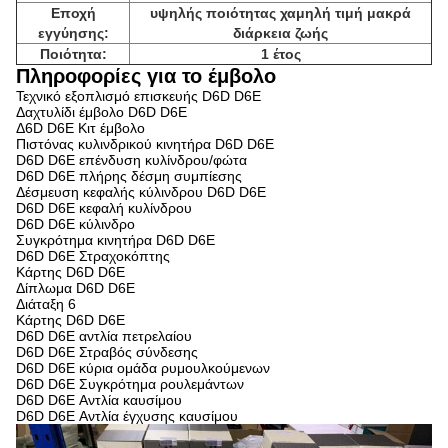
Εποχή
υψηλής ποιότητας χαμηλή τιμή μακρά
εγγύησης:
διάρκεια ζωής
Ποιότητα:
1 έτος
Πληροφορίες για το έμβολο
Τεχνικό εξοπλισμό επισκευής D6D D6E
Δαχτυλίδι έμβολο D6D D6E
Δ6D D6E Κιτ έμβολο
Πιστόνας κυλινδρικού κινητήρα D6D D6E
D6D D6E επένδυση κυλίνδρου/φώτα
D6D D6E πλήρης δέσμη συμπίεσης
Δέσμευση κεφαλής κύλινδρου D6D D6E
D6D D6E κεφαλή κυλίνδρου
D6D D6E κύλινδρο
Συγκρότημα κινητήρα D6D D6E
D6D D6E Στραχοκόπτης
Κάρτης D6D D6E
Δίπλωμα D6D D6E
Διάταξη 6
Κάρτης D6D D6E
D6D D6E αντλία πετρελαίου
D6D D6E Στραβός σύνδεσης
D6D D6E κύρια ομάδα ρυμουλκούμενων
D6D D6E Συγκρότημα ρουλεμάντων
D6D D6E Αντλία καυσίμου
D6D D6E Αντλία έγχυσης καυσίμου