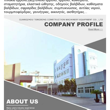
πινάκια έμβολο,Δαχτυλίδια έμβολο, έμβολο, καθίσματα,
σταματητήρια, ελαστικά ώθησης, οδηγούς βαλβίδων, καθίσματα
βαλβίδων, σφραγίδες βαλβίδων, συμπυκνώσεις, αντλίες νερού,
τουρμποφόρδρες, γεννήτριες, εκκινητές, αισθητήρες...