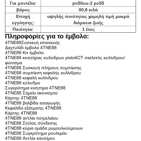
Για μοντέλα:
pc50uu-2 pc55
βάρος
00,8 κιλά
Εποχή
υψηλής ποιότητας χαμηλή τιμή μακρά
εγγύησης:
διάρκεια ζωής
Ποιότητα:
1 έτος
Πληροφορίες για το έμβολο:
4TNE88Συσκευή επισκευής
Δαχτυλίδι έμβολο 4TNE88
4TNE88 Κιτ έμβολο
4TNE88 κινητήρας κυλίνδρων pisto6CT σκελετός κυλίνδρου/
φώτισμα
4TNE88 Συσκευή πλήρους συμπίεσης
4TNE88 συμπίεση κεφαλής κυλίνδρου
4TNE88 κεφαλή κυλίνδρου
4TNE88 κύλινδρο
Συγκρότημα κινητήρα 4TNE88
4TNE88 Σημείο ακονισμού
Κάρτης 4TNE88
4TNE88 βαλβίδα εισαγωγής
Κεφαλίδα εξάτμισης 4TNE88
Κάρτης 4TNE88
4TNE88 αντλία πετρελαίου
4TNE88 Στύλος σύνδεσης
4TNE88 κύρια ομάδα ρυμουλκούμενων
4TNE88 Συγκρότημα ρουλεμάν
4TNE88 Αντλία καυσίμου