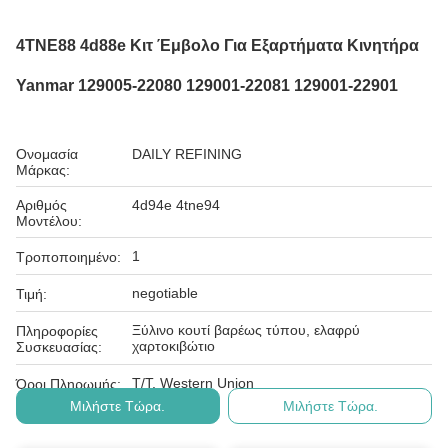
4TNE88 4d88e Κιτ Έμβολο Για Εξαρτήματα Κινητήρα
Yanmar 129005-22080 129001-22081 129001-22901
Ονομασία
DAILY REFINING
Μάρκας:
Αριθμός
4d94e 4tne94
Μοντέλου:
1
Τροποποιημένο:
negotiable
Τιμή:
Ξύλινο κουτί βαρέως τύπου, ελαφρύ
Πληροφορίες
χαρτοκιβώτιο
Συσκευασίας:
T/T, Western Union
Όροι Πληρωμής:
Μιλήστε Τώρα.
Μιλήστε Τώρα.