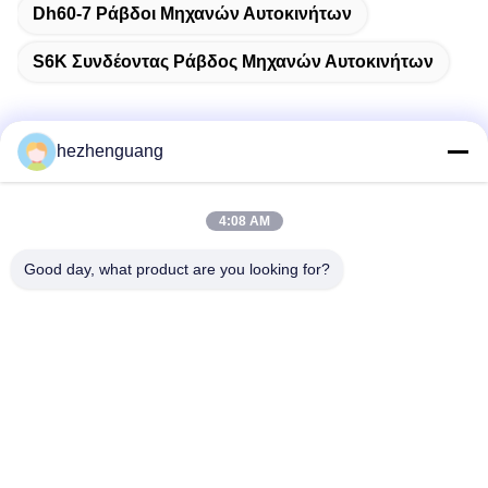
Dh60-7 Ράβδοι Μηχανών Αυτοκινήτων
S6K Συνδέοντας Ράβδος Μηχανών Αυτοκινήτων
hezhenguang
Γρήγορη επικοινωνία
4:08 AM
Διεύθυνση
Good day, what product are you looking for?
Διεύθυνση: Αγορά μηχανημάτων Yingfeng, Νο 1192,
λεωφόρος Zhongshan, περιοχή Tianhe, Guangzhou, Κίνα
Τηλεφώνημα
86--13632344447
Ηλεκτρονικό
TS@enginespiston.com