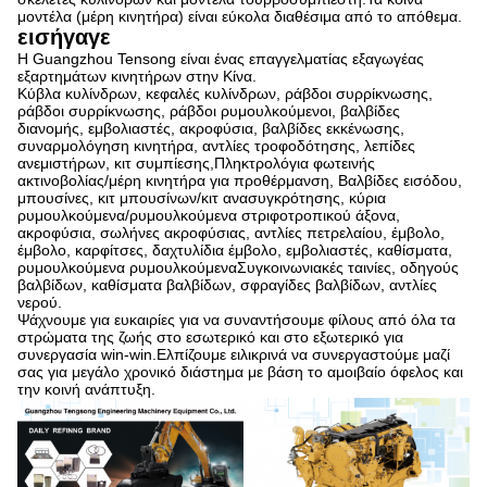
μοντέλα (μέρη κινητήρα) είναι εύκολα διαθέσιμα από το απόθεμα.
εισήγαγε
Η Guangzhou Tensong είναι ένας επαγγελματίας εξαγωγέας
εξαρτημάτων κινητήρων στην Κίνα.
Κύβλα κυλίνδρων, κεφαλές κυλίνδρων, ράβδοι συρρίκνωσης,
ράβδοι συρρίκνωσης, ράβδοι ρυμουλκούμενοι, βαλβίδες
διανομής, εμβολιαστές, ακροφύσια, βαλβίδες εκκένωσης,
συναρμολόγηση κινητήρα, αντλίες τροφοδότησης, λεπίδες
ανεμιστήρων, κιτ συμπίεσης,Πληκτρολόγια φωτεινής
ακτινοβολίας/μέρη κινητήρα για προθέρμανση, Βαλβίδες εισόδου,
μπουσίνες, κιτ μπουσίνων/κιτ ανασυγκρότησης, κύρια
ρυμουλκούμενα/ρυμουλκούμενα στριφοτροπικού άξονα,
ακροφύσια, σωλήνες ακροφύσιας, αντλίες πετρελαίου, έμβολο,
έμβολο, καρφίτσες, δαχτυλίδια έμβολο, εμβολιαστές, καθίσματα,
ρυμουλκούμενα ρυμουλκούμεναΣυγκοινωνιακές ταινίες, οδηγούς
βαλβίδων, καθίσματα βαλβίδων, σφραγίδες βαλβίδων, αντλίες
νερού.
Ψάχνουμε για ευκαιρίες για να συναντήσουμε φίλους από όλα τα
στρώματα της ζωής στο εσωτερικό και στο εξωτερικό για
συνεργασία win-win.Ελπίζουμε ειλικρινά να συνεργαστούμε μαζί
σας για μεγάλο χρονικό διάστημα με βάση το αμοιβαίο όφελος και
την κοινή ανάπτυξη.