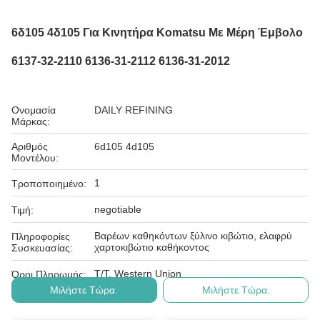
6δ105 4δ105 Για Κινητήρα Komatsu Με Μέρη Έμβολο
6137-32-2110 6136-31-2112 6136-31-2012
Ονομασία
DAILY REFINING
Μάρκας:
Αριθμός
6d105 4d105
Μοντέλου:
1
Τροποποιημένο:
negotiable
Τιμή:
Βαρέων καθηκόντων ξύλινο κιβώτιο, ελαφρύ
Πληροφορίες
χαρτοκιβώτιο καθήκοντος
Συσκευασίας:
T/T, Western Union
Όροι Πληρωμής:
Μιλήστε Τώρα.
Μιλήστε Τώρα.