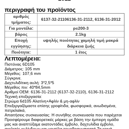
περιγραφή του προϊόντος
αριθμός
6137-32-2110
6136-31-2112, 6136-31-2012
τμήματος:
Για μοντέλα:
pc200-3
βάρος
2.1kg
Εποχή
υψηλής ποιότητας χαμηλή τιμή μακρά
εγγύησης:
διάρκεια ζωής
Ποιότητα:
1 έτος
Λεπτομέρεια:
Πιστόνας 6D105
Διάμετρος: 105 mm
Μέγεθος: 107,6 mm
Σύγκρινε.
Δαχτυλιδίτικη αυλή: 3*2,5*5
Μέγεθος πιν: 40*84,5mm
Αριθμοί OEM: 6136-31-2112 (6137-32-2110), 6136-31-2112
Τεχνική επεξεργασία:
Στρώμα 6d105 Αλατίνη+Αφλίν & μη-αφλίν
Επεξεργαζόμαστε επίσης γροφίτιδα, φωσφορικά, ανωδισμένα,
πετρελαϊκά,
Απαιτήσεις συσκευασίας: Η συνήθης συσκευασία που παρέχεται
Προσφέρουμε διαφορετικές μάρκες με βάση την έμπειρη ομάδα
μας και αναπτύξαμε εκατοντάδες έμβολο, δαχτυλίδια έμβολο,
σκελετές κυλίνδρων και μοντέλα τουρβοσυμπιεστή.Τα κοινά