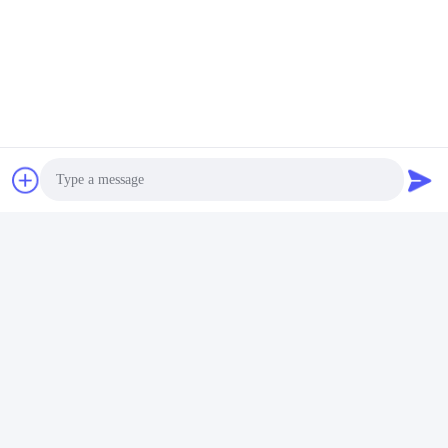
Ετικέτες:
Η Συνδέοντας Ράβδος Diesel Συνδέει
Dh60-7 Ράβδοι Μηχανών Αυτοκινήτων
S6K Συνδέοντας Ράβδος Μηχανών Αυτοκινήτων
Photo
Video Call
Audio Call
Γρήγορη επικοινωνία