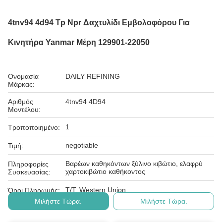
4tnv94 4d94 Tp Npr Δαχτυλίδι Εμβολοφόρου Για
Κινητήρα Yanmar Μέρη 129901-22050
Ονομασία
DAILY REFINING
Μάρκας:
Αριθμός
4tnv94 4D94
Μοντέλου:
1
Τροποποιημένο:
negotiable
Τιμή:
Βαρέων καθηκόντων ξύλινο κιβώτιο, ελαφρύ
Πληροφορίες
χαρτοκιβώτιο καθήκοντος
Συσκευασίας:
T/T, Western Union
Όροι Πληρωμής:
Μιλήστε Τώρα.
Μιλήστε Τώρα.