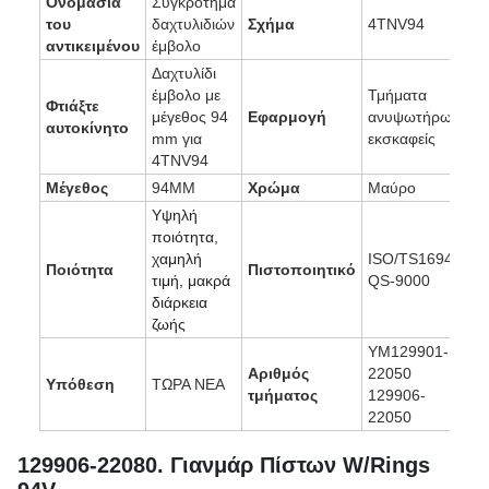
Ονομασία
Συγκρότημα
του
δαχτυλιδιών
Σχήμα
4TNV94
αντικειμένου
έμβολο
Δαχτυλίδι
έμβολο με
Τμήματα
Φτιάξτε
μέγεθος 94
Εφαρμογή
ανυψωτήρων,
αυτοκίνητο
mm για
εκσκαφείς
4TNV94
Μέγεθος
94MM
Χρώμα
Μαύρο
Υψηλή
ποιότητα,
χαμηλή
ISO/TS16949,
Ποιότητα
Πιστοποιητικό
τιμή, μακρά
QS-9000
διάρκεια
ζωής
ΥΜ129901-
Αριθμός
22050
Υπόθεση
ΤΩΡΑ ΝΕΑ
τμήματος
129906-
22050
129906-22080. Γιανμάρ Πίστων W/Rings