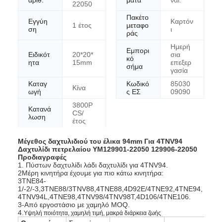
αριθ.
ματα
ναι.
22050
Πακέτο
Εγγύη
Καρτόν
1 έτος
μεταφο
ση
ι
ράς
Ημερή
Εμπορι
Ειδικότ
20*20*
σια
κό
ητα
15mm
επεξερ
σήμα
γασία
Καταγ
Κωδικό
85030
Κίνα
ωγή
ς ΕΣ
09090
3800P
Κατανά
CS/
λωση
έτος
Μέγεθος δαχτυλιδιού του έλικα 94mm Για 4TNV94
Δαχτυλίδι πετρελαίου YM129901-22050 129906-22050
Προδιαγραφές
1. Πύστων δαχτυλίδι λάδι δαχτυλίδι για 4TNV94.
2Μέρη κινητήρα έχουμε για πιο κάτω κινητήρα:
3TNE84-
1/-2/-3,3TNE88/3TNV88,4TNE88,4D92E/4TNE92,4TNE94,
4TNV94L,4TNE98,4TNV98/4TNV98T,4D106/4TNE106.
3-Από εργοστάσιο με χαμηλό MOQ.
4.
Υψηλή ποιότητα, χαμηλή τιμή, μακρά διάρκεια ζωής