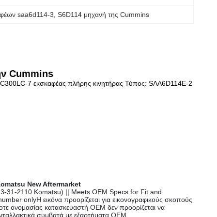
φέων saa6d114-3
, 
S6D114 μηχανή της Cummins
την Cummins
PC300LC-7 εκσκαφέας πλήρης κινητήρας Τύπος: SAA6D114E-2
 Komatsu New Aftermarket
43-31-2110 Komatsu) || Meets OEM Specs for Fit and
t number onlyΗ εικόνα προορίζεται για εικονογραφικούς σκοπούς
οτε ονομασίας κατασκευαστή OEM δεν προορίζεται να
ανταλλακτικά συμβατά με εξαρτήματα OEM.