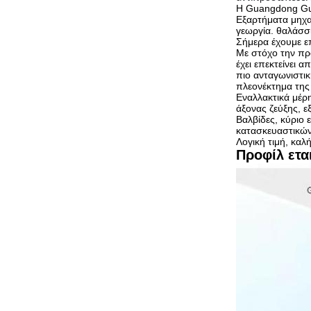
Η Guangdong Gua
Εξαρτήματα μηχαν
γεωργία. θαλάσσι
Σήμερα έχουμε επ
Με στόχο την πρ
έχει επεκτείνει
πιο ανταγωνιστι
πλεονέκτημα της 
Εναλλακτικά μέρη
άξονας ζεύξης, 
Βαλβίδες, κύριο
κατασκευαστικώ
Λογική τιμή, κα
Προφίλ ετα