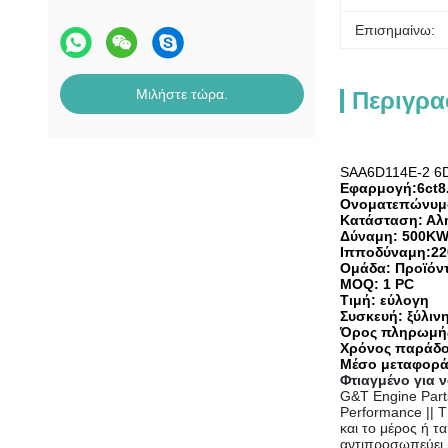
Επισημαίνω:
Μιλήστε τώρα.
Περιγρα
SAA6D114E-2 6D
Εφαρμογή:
6ct8
Ονοματεπώνυμ
Κατάσταση: Αλη
Δύναμη: 500K
Ιπποδύναμη:2
Ομάδα: Προϊόντ
MOQ: 1 PC
Τιμή: εύλογη
Συσκευή: ξύλιν
Όρος πληρωμής: 
Χρόνος παράδοσ
Μέσο μεταφορά
Φτιαγμένο για ν
G&T Engine Part
Performance || T
και το μέρος ή 
αντιπροσωπεύει 