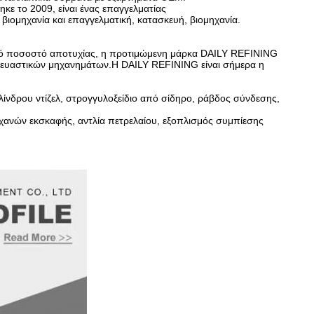
ε το 2009, είναι ένας επαγγελματίας
βιομηχανία και επαγγελματική, κατασκευή, βιομηχανία.
νικό ποσοστό αποτυχίας, η προτιμώμενη μάρκα DAILY REFINING
ασκευαστικών μηχανημάτων.Η DAILY REFINING είναι σήμερα η
λίνδρου ντίζελ, στρογγυλοξείδιο από σίδηρο, ράβδος σύνδεσης,
ηχανών εκσκαφής, αντλία πετρελαίου, εξοπλισμός συμπίεσης