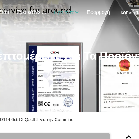
Σπίτι
Σχετικά Με Εμάς
Εφαρμογή
Προϊόντα
επτομέρειες Για Τα Προϊόν
D114 6ct8.3 Qsc8.3 για την Cummins