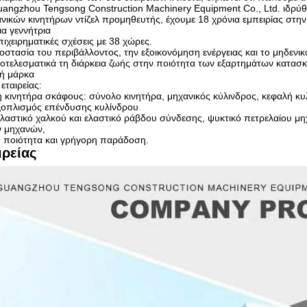
ngzhou Tengsong Construction Machinery Equipment Co., Ltd. ιδρύθηκ
ικών κινητήρων ντίζελ προμηθευτής, έχουμε 18 χρόνια εμπειρίας στην 
α γεννήτρια
ιχειρηματικές σχέσεις με 38 χώρες.
οστασία του περιβάλλοντος, την εξοικονόμηση ενέργειας και το μηδε
 αποτελεσματικά τη διάρκεια ζωής στην ποιότητα των εξαρτημάτων κατ
κή μάρκα
εταιρείας:
 κινητήρα σκάφους: σύνολο κινητήρα, μηχανικός κύλινδρος, κεφαλή κυ
εξοπλισμός επένδυσης κυλίνδρου
 ελαστικό χαλκού και ελαστικό ράβδου σύνδεσης, ψυκτικό πετρελαίου μ
ν μηχανών,
λή ποιότητα και γρήγορη παράδοση.
ιρείας