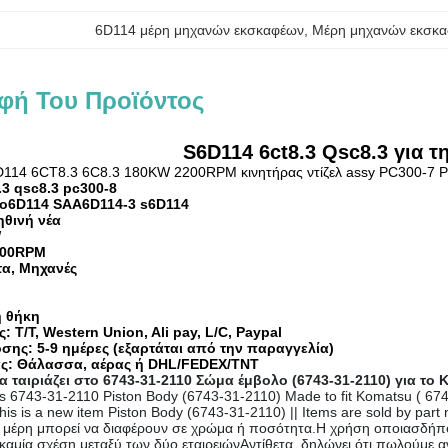
6D114 μέρη μηχανών εκσκαφέων
, 
Μέρη μηχανών εκσκα
φή Του Προϊόντος
S6D114 6ct8.3 Qsc8.3 για 
114 6CT8.3 6C8.3 180KW 2200RPM κινητήρας ντίζελ assy PC300-7 
.3 qsc8.3 pc300-8
ο
6D114 SAA6D114-3 s6D114
θινή νέα
W
200RPM
α, Μηχανές
η θήκη
T/T, Western Union, Ali pay, L/C, Paypal
ης: 5-9 ημέρες (εξαρτάται από την παραγγελία)
ς: Θάλασσα, αέρας ή DHL/FEDEX/TNT
α ταιριάζει στο 6743-31-2110 Σώμα έμβολο (6743-31-2110) για το
s 6743-31-2110 Piston Body (6743-31-2110) Made to fit Komatsu ( 67
his is a new item Piston Body (6743-31-2110) || Items are sold by par
τα μέρη μπορεί να διαφέρουν σε χρώμα ή ποσότητα.Η χρήση οποιασδήπ
καμία σχέση μεταξύ των δύο εταιρειώνΑντίθετα, δηλώνει ότι πωλούμε 