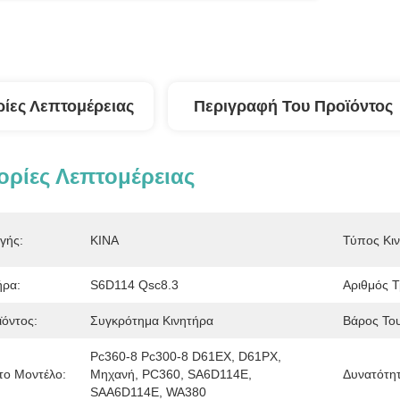
ίες Λεπτομέρειας
Περιγραφή Του Προϊόντος
ρίες Λεπτομέρειας
γής:
ΚΙΝΑ
Τύπος Κιν
ήρα:
S6D114 Qsc8.3
Αριθμός Τ
όντος:
Συγκρότημα Κινητήρα
Βάρος Του
Pc360-8 Pc300-8 D61EX, D61PX, 
το Μοντέλο:
Μηχανή, PC360, SA6D114E, 
Δυνατότη
SAA6D114E, WA380