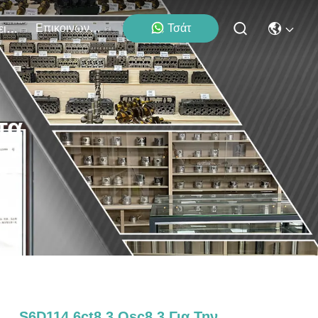
Επικοινωνήστε Μαζί Μας
Τσάτ
Εκδηλώσεις
τα
S6D114 6ct8.3 Qsc8.3 Για Την