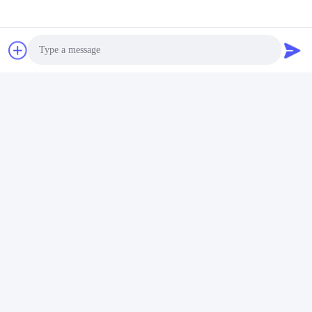
Photo
Video Call
Audio Call