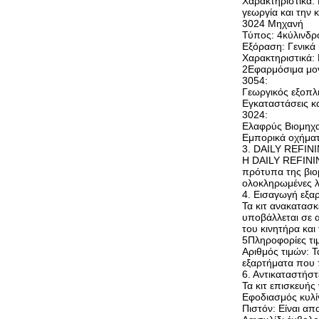
Χαρακτηριστικά:
γεωργία και την 
3024 Μηχανή
Τύπος: 4κύλινδρ
Εξόραση: Γενικά 
Χαρακτηριστικά: 
2Εφαρμόσιμα μο
3054:
Γεωργικός εξοπλι
Εγκαταστάσεις κ
3024:
Ελαφρύς Βιομηχαν
Εμπορικά οχήματ
3. DAILY REFIN
Η DAILY REFININ
πρότυπα της βιο
ολοκληρωμένες λ
4. Εισαγωγή εξα
Τα κιτ ανακατασ
υποβάλλεται σε α
του κινητήρα και
5Πληροφορίες τ
Αριθμός τιμών: Τ
εξαρτήματα που 
6. Αντικαταστήστ
Τα κιτ επισκευής
Εφοδιασμός κυλίν
Πιστόν: Είναι απ