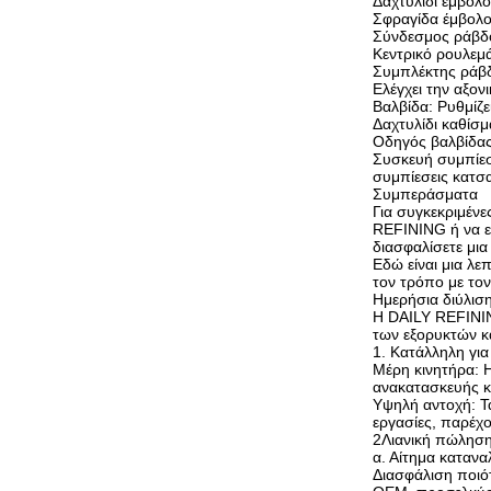
Δαχτυλίδι έμβολο
Σφραγίδα έμβολο
Σύνδεσμος ράβδο
Κεντρικό ρουλεμά
Συμπλέκτης ράβδ
Ελέγχει την αξον
Βαλβίδα: Ρυθμίζε
Δαχτυλίδι καθίσμ
Οδηγός βαλβίδας:
Συσκευή συμπίεση
συμπίεσεις κατσ
Συμπεράσματα
Για συγκεκριμένε
REFINING ή να ε
διασφαλίσετε μι
Εδώ είναι μια λ
τον τρόπο με το
Ημερήσια διύλισ
Η DAILY REFININ
των εξορυκτών κα
1. Κατάλληλη για
Μέρη κινητήρα: 
ανακατασκευής κ
Υψηλή αντοχή: Τα
εργασίες, παρέχο
2Λιανική πώλησ
α. Αίτημα καταν
Διασφάλιση ποιό