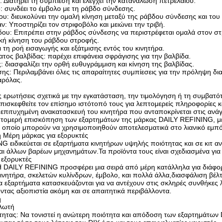
: Διατηρεί τη συμπίεση και ελέγχει την κατανάλωση πετρελαίου.
: συνδέει το έμβολο με τη ράβδο σύνδεσης.
υ: διευκολύνει την ομαλή κίνηση μεταξύ της ράβδου σύνδεσης και το
ν: Υποστηρίζει τον στριφοβόλο και μειώνει την τριβή.
ου: Επιτρέπει στην ράβδος σύνδεσης να περιστρέφεται ομαλά στον σ
ική κίνηση του ράβδου στροφής.
ι τη ροή εισαγωγής και εξάτμισης εντός του κινητήρα.
ατος βαλβίδας: παρέχει επιφάνεια σφράγισης για την βαλβίδα.
 διασφαλίζει την ορθή ευθυγράμμιση και κίνηση της βαλβίδας.
ς: Περιλαμβάνει όλες τις απαραίτητες συμπίεσεις για την πρόληψη δι
αρόλας.
ς ερωτήσεις σχετικά με την εγκατάσταση, την τιμολόγηση ή τη συμβατό
πισκεφθείτε τον επίσημο ιστότοπό τους για λεπτομερείς πληροφορίες 
α επιτυχημένη ανακατασκευή του κινητήρα που ανταποκρίνεται στις αν
επτομερή επισκόπηση των εξαρτημάτων της μάρκας DAILY REFINING, με 
ν οποίο μπορούν να χρησιμοποιηθούν αποτελεσματικά στο λιανικό εμπόρ
η Μέρη μάρκας για εξορυκτές
G ειδικεύεται σε εξαρτήματα κινητήρων υψηλής ποιότητας και σε κιτ 
ι άλλων βαρέων μηχανημάτων.Τα προϊόντα τους είναι σχεδιασμένα για 
 εξορυκτές
Η DAILY REFINING προσφέρει μια σειρά από μέρη κατάλληλα για διάφ
ινητήρα, σκελετών κυλίνδρων, έμβολο, και πολλά άλλα,διασφάλιση βέλ
 εξαρτήματα κατασκευάζονται για να αντέχουν στις σκληρές συνθήκες λε
ντας αξιοπιστία ακόμη και σε απαιτητικά περιβάλλοντα.
η
αλωτή
τητας: Να τονιστεί η ανώτερη ποιότητα και απόδοση των εξαρτημάτ