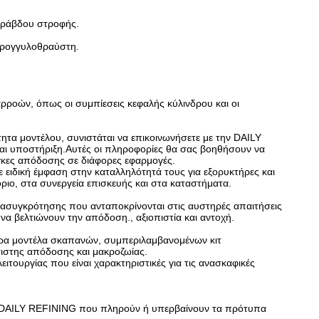
υ ράβδου στροφής.
τρογγυλοθραύστη.
αρροών, όπως οι συμπίεσεις κεφαλής κύλινδρου και οι
τητα μοντέλου, συνιστάται να επικοινωνήσετε με την DAILY
και υποστήριξη.Αυτές οι πληροφορίες θα σας βοηθήσουν να
άγκες απόδοσης σε διάφορες εφαρμογές.
ειδική έμφαση στην καταλληλότητά τους για εξορυκτήρες και
ιο, στα συνεργεία επισκευής και στα καταστήματα.
ανασυγκρότησης που ανταποκρίνονται στις αυστηρές απαιτήσεις
να βελτιώνουν την απόδοση., αξιοπιστία και αντοχή.
ορα μοντέλα σκαπανών, συμπεριλαμβανομένων κιτ
τιστης απόδοσης και μακροζωίας.
ιτουργίας που είναι χαρακτηριστικές για τις ανασκαφικές
ων DAILY REFINING που πληρούν ή υπερβαίνουν τα πρότυπα