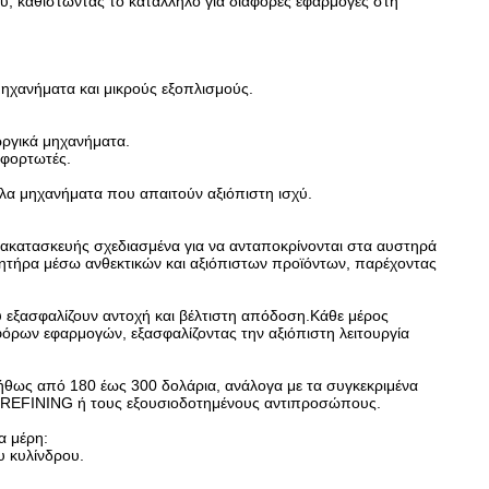
υ, καθιστώντας το κατάλληλο για διάφορες εφαρμογές στη
μηχανήματα και μικρούς εξοπλισμούς.
ωργικά μηχανήματα.
 φορτωτές.
άλλα μηχανήματα που απαιτούν αξιόπιστη ισχύ.
νακατασκευής σχεδιασμένα για να ανταποκρίνονται στα αυστηρά
νητήρα μέσω ανθεκτικών και αξιόπιστων προϊόντων, παρέχοντας
 εξασφαλίζουν αντοχή και βέλτιστη απόδοση.Κάθε μέρος
φόρων εφαρμογών, εξασφαλίζοντας την αξιόπιστη λειτουργία
υνήθως από 180 έως 300 δολάρια, ανάλογα με τα συγκεκριμένα
LY REFINING ή τους εξουσιοδοτημένους αντιπροσώπους.
α μέρη:
υ κυλίνδρου.