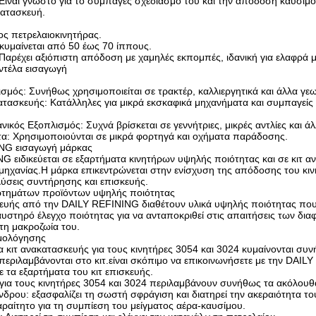
 Είναι γνωστό για το συμπαγές σχεδιασμό του και την απόδοση καυσίμο
κατασκευή.
ος πετρελαιοκινητήρας.
κυμαίνεται από 50 έως 70 ίππους.
Παρέχει αξιόπιστη απόδοση με χαμηλές εκπομπές, ιδανική για ελαφρά 
ντέλα εισαγωγή
σμός: Συνήθως χρησιμοποιείται σε τρακτέρ, καλλιεργητικά και άλλα γε
ατασκευής: Κατάλληλες για μικρά εκσκαφικά μηχανήματα και συμπαγείς
ικός Εξοπλισμός: Συχνά βρίσκεται σε γεννήτριες, μικρές αντλίες και 
α: Χρησιμοποιούνται σε μικρά φορτηγά και οχήματα παράδοσης.
ING εισαγωγή μάρκας
G ειδικεύεται σε εξαρτήματα κινητήρων υψηλής ποιότητας και σε κιτ α
μηχανίας.Η μάρκα επικεντρώνεται στην ενίσχυση της απόδοσης του κι
ύσεις συντήρησης και επισκευής.
ρτημάτων προϊόντων υψηλής ποιότητας
κευής από την DAILY REFINING διαθέτουν υλικά υψηλής ποιότητας που
υστηρό έλεγχο ποιότητας για να ανταποκριθεί στις απαιτήσεις των δια
 τη μακροζωία του.
ιμολόγησης
α κιτ ανακατασκευής για τους κινητήρες 3054 και 3024 κυμαίνονται σ
περιλαμβάνονται στο κιτ.είναι σκόπιμο να επικοινωνήσετε με την DAI
ε τα εξαρτήματα του κιτ επισκευής.
 για τους κινητήρες 3054 και 3024 περιλαμβάνουν συνήθως τα ακόλουθ
δρου: εξασφαλίζει τη σωστή σφράγιση και διατηρεί την ακεραιότητα το
αραίτητο για τη συμπίεση του μείγματος αέρα-καυσίμου.