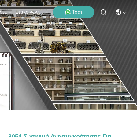
Επικοινωνήστε Μαζί Μας
Τσάτ
Εκδηλώσεις
τα
3054 Συσκευή Ανασυγκρότησης Για