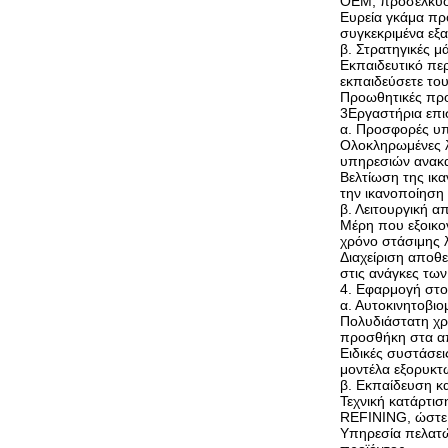
OEM, προσελκύοντ
Ευρεία γκάμα προ
συγκεκριμένα εξα
β. Στρατηγικές μ
Εκπαιδευτικό περ
εκπαιδεύσετε το
Προωθητικές προ
3Εργαστήρια επ
α. Προσφορές υ
Ολοκληρωμένες λ
υπηρεσιών ανακα
Βελτίωση της ικ
την ικανοποίηση
β. Λειτουργική α
Μέρη που εξοικον
χρόνο στάσιμης 
Διαχείριση αποθ
στις ανάγκες τω
4. Εφαρμογή στο
α. Αυτοκινητοβιο
Πολυδιάστατη χρ
προσθήκη στα α
Ειδικές συστάσε
μοντέλα εξορυκτ
β. Εκπαίδευση κ
Τεχνική κατάρτι
REFINING, ώστε 
Υπηρεσία πελατώ