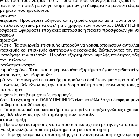
ας τόσο τους λάτρεις του DIY όσο και τους επαγγελματίες χειριστές.
ϊόντων: Η ποικίλη επιλογή εξαρτημάτων για διαφορετικά μοντέλα εξορυ
ρτήματα που χρειάζονται.
άρκετινγκ
ιεχόμενο: Προσφέρετε οδηγούς και εγχειρίδια σχετικά με τη συντήρηση
υς πελάτες σχετικά με τα οφέλη της χρήσης των προϊόντων DAILY REF
σφορές: Εφαρμόστε εποχιακές εκπτώσεις ή πακέτα προσφορών για να ε
ισκευών
πηρεσιών
ύσεις: Τα συνεργεία επισκευής μπορούν να χρησιμοποιήσουν ανταλλ
τασκευής και επισκευής κινητήρων για εκσκαφείς, βελτιώνοντας την 
ανοποίησης των πελατών: Η χρήση εξαρτημάτων υψηλής ποιότητας οδηγε
 των πελατών.
ποτελεσματικότητα
ομούν χρόνο: Τα κιτ και τα μεμονωμένα εξαρτήματα έχουν σχεδιαστεί γ
λειτουργίας των εξορυκτών.
εμάτων: Τα συνεργεία επισκευής μπορούν να διαθέτουν μια σειρά από
ν πελατών, βελτιώνοντας την αποτελεσματικότητα και μειώνοντας τους
 κατάστημα
μηχανικές και βιομηχανικές εφαρμογές
ήση: Τα εξαρτήματα DAILY REFINING είναι κατάλληλα για διάφορα μοντ
ποθέματα αποθήκευσης.
ις: Το προσωπικό του καταστήματος μπορεί να παρέχει γνώσεις σχετικά
ών, βελτιώνοντας την εξυπηρέτηση των πελατών.
αι υποστήριξη
ση: Προσφορά κατάρτισης για το προσωπικό σχετικά με την εγκατάστασ
να εξασφαλίζεται ποιοτική εξυπηρέτηση και υποστήριξη.
ν: Παροχή εξαιρετικής υποστήριξης για την αντιμετώπιση τυχόν ερωτή