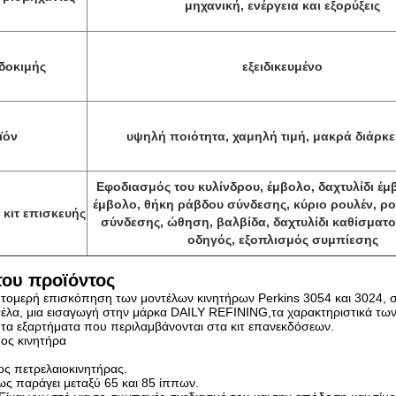
μηχανική, ενέργεια και εξορύξεις
δοκιμής
εξειδικευμένο
ϊόν
υψηλή ποιότητα, χαμηλή τιμή, μακρά διάρκε
Εφοδιασμός του κυλίνδρου, έμβολο, δαχτυλίδι έμ
έμβολο, θήκη ράβδου σύνδεσης, κύριο ρουλέν, ρ
 κιτ επισκευής
σύνδεσης, ώθηση, βαλβίδα, δαχτυλίδι καθίσματο
οδηγός, εξοπλισμός συμπίεσης
του προϊόντος
επτομερή επισκόπηση των μοντέλων κινητήρων Perkins 3054 και 3024,
έλα, μια εισαγωγή στην μάρκα DAILY REFINING,τα χαρακτηριστικά τω
 τα εξαρτήματα που περιλαμβάνονται στα κιτ επανεκδόσεων.
ύος κινητήρα
ος πετρελαιοκινητήρας.
ς παράγει μεταξύ 65 και 85 ίππων.