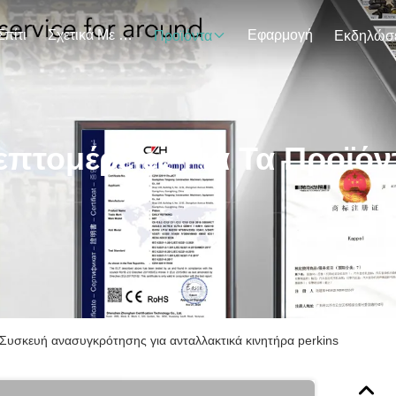
Σπίτι
Σχετικά Με Εμάς
Εφαρμογή
Προϊόντα
επτομέρειες Για Τα Προϊόν
Συσκευή ανασυγκρότησης για ανταλλακτικά κινητήρα perkins