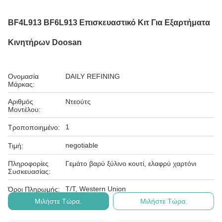
BF4L913 BF6L913 Επισκευαστικό Κιτ Για Εξαρτήματα
Κινητήρων Doosan
Ονομασία
DAILY REFINING
Μάρκας:
Αριθμός
Ντεούτς
Μοντέλου:
1
Τροποποιημένο:
negotiable
Τιμή:
Πληροφορίες
Γεμάτο βαρύ ξύλινο κουτί, ελαφρύ χαρτόνι
Συσκευασίας:
T/T, Western Union
Όροι Πληρωμής:
Μιλήστε Τώρα.
Μιλήστε Τώρα.