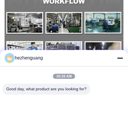
hezhenguang
10:16 AM
Ετικέτες:
Good day, what product are you looking for?
Στροβιλοσυμπιεστής Εκσκαφέων Του
C9 Στροβιλοσυμπιεστής Εκσκαφέων
2391 Στροβιλο Και Diesel