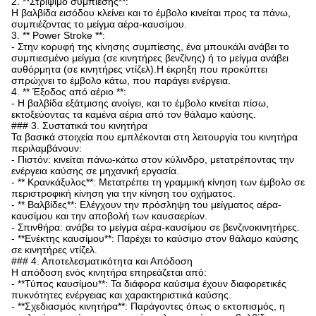
2. **Στρίψιμο συμπίεσης**:
Η βαλβίδα εισόδου κλείνει και το έμβολο κινείται προς τα πάνω,
συμπιέζοντας το μείγμα αέρα-καυσίμου.
3. ** Power Stroke **:
- Στην κορυφή της κίνησης συμπίεσης, ένα μπουκάλι ανάβει το
συμπιεσμένο μείγμα (σε κινητήρες βενζίνης) ή το μείγμα ανάβει
αυθόρμητα (σε κινητήρες ντίζελ).Η έκρηξη που προκύπτει
σπρώχνει το έμβολο κάτω, που παράγει ενέργεια.
4. ** Έξοδος από αέριο **:
- Η βαλβίδα εξάτμισης ανοίγει, και το έμβολο κινείται πίσω,
εκτοξεύοντας τα καμένα αέρια από τον θάλαμο καύσης.
### 3. Συστατικά του κινητήρα
Τα βασικά στοιχεία που εμπλέκονται στη λειτουργία του κινητήρα
περιλαμβάνουν:
- Πιστόν: κινείται πάνω-κάτω στον κύλινδρο, μετατρέποντας την
ενέργεια καύσης σε μηχανική εργασία.
- ** Κρανκάξυλος**: Μετατρέπει τη γραμμική κίνηση των έμβολο σε
περιστροφική κίνηση για την κίνηση του οχήματος.
- ** Βαλβίδες**: Ελέγχουν την πρόσληψη του μείγματος αέρα-
καυσίμου και την αποβολή των καυσαερίων.
- Σπινθήρα: ανάβει το μείγμα αέρα-καυσίμου σε βενζινοκινητήρες.
- **Ενέκτης καυσίμου**: Παρέχει το καύσιμο στον θάλαμο καύσης
σε κινητήρες ντίζελ.
### 4. Αποτελεσματικότητα και Απόδοση
Η απόδοση ενός κινητήρα επηρεάζεται από:
- **Τύπος καυσίμου**: Τα διάφορα καύσιμα έχουν διαφορετικές
πυκνότητες ενέργειας και χαρακτηριστικά καύσης.
- **Σχεδιασμός κινητήρα**: Παράγοντες όπως ο εκτοπισμός, η