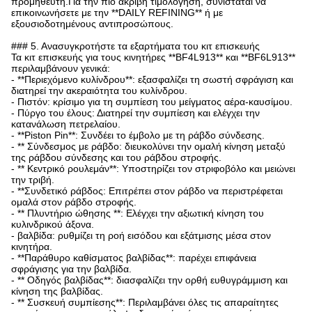
προμηθευτή.Για την πιο ακριβή τιμολόγηση, συνιστάται να
επικοινωνήσετε με την **DAILY REFINING** ή με
εξουσιοδοτημένους αντιπροσώπους.
### 5. Ανασυγκροτήστε τα εξαρτήματα του κιτ επισκευής
Τα κιτ επισκευής για τους κινητήρες **BF4L913** και **BF6L913**
περιλαμβάνουν γενικά:
- **Περιεχόμενο κυλίνδρου**: εξασφαλίζει τη σωστή σφράγιση και
διατηρεί την ακεραιότητα του κυλίνδρου.
- Πιστόν: κρίσιμο για τη συμπίεση του μείγματος αέρα-καυσίμου.
- Πύργο του έλους: Διατηρεί την συμπίεση και ελέγχει την
κατανάλωση πετρελαίου.
- **Piston Pin**: Συνδέει το έμβολο με τη ράβδο σύνδεσης.
- ** Σύνδεσμος με ράβδο: διευκολύνει την ομαλή κίνηση μεταξύ
της ράβδου σύνδεσης και του ράβδου στροφής.
- ** Κεντρικό ρουλεμάν**: Υποστηρίζει τον στριφοβόλο και μειώνει
την τριβή.
- **Συνδετικό ράβδος: Επιτρέπει στον ράβδο να περιστρέφεται
ομαλά στον ράβδο στροφής.
- ** Πλυντήριο ώθησης **: Ελέγχει την αξιωτική κίνηση του
κυλινδρικού άξονα.
- βαλβίδα: ρυθμίζει τη ροή εισόδου και εξάτμισης μέσα στον
κινητήρα.
- **Παράθυρο καθίσματος βαλβίδας**: παρέχει επιφάνεια
σφράγισης για την βαλβίδα.
- ** Οδηγός βαλβίδας**: διασφαλίζει την ορθή ευθυγράμμιση και
κίνηση της βαλβίδας.
- ** Συσκευή συμπίεσης**: Περιλαμβάνει όλες τις απαραίτητες