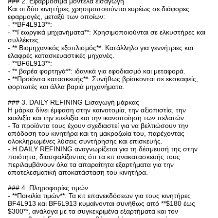
### 2. Εφαρμόσιμα μοντέλα εισαγωγή
Και οι δύο κινητήρες χρησιμοποιούνται ευρέως σε διάφορες
εφαρμογές, μεταξύ των οποίων:
- **BF4L913**:
- **Γεωργικά μηχανήματα**: Χρησιμοποιούνται σε ελκυστήρες και
συλλέκτες.
- ** Βιομηχανικός εξοπλισμός**: Κατάλληλο για γεννήτριες και
ελαφρές κατασκευαστικές μηχανές.
- **BF6L913**:
- ** βαρέα φορτηγά**: ιδανικά για εφοδιασμό και μεταφορά.
- **Προϊόντα κατασκευής**: Συνήθως βρίσκονται σε εκσκαφείς,
φορτωτές και άλλα βαριά μηχανήματα.
### 3. DAILY REFINING Εισαγωγή μάρκας
Η μάρκα δίνει έμφαση στην καινοτομία, την αξιοπιστία, την
ευελιξία και την ευελιξία.και την ικανοποίηση των πελατών.
- Τα προϊόντα τους έχουν σχεδιαστεί για να βελτιώσουν την
απόδοση του κινητήρα και τη μακροζωία του, παρέχοντας
ολοκληρωμένες λύσεις συντήρησης και επισκευής.
- Η DAILY REFINING αναγνωρίζεται για τη δέσμευσή της στην
ποιότητα, διασφαλίζοντας ότι τα κιτ ανακατασκευής τους
περιλαμβάνουν όλα τα απαραίτητα εξαρτήματα για την
αποτελεσματική αποκατάσταση του κινητήρα.
### 4. Πληροφορίες τιμών
- **Ποικιλία τιμών**: Τα κιτ επανεκδόσεων για τους κινητήρες
BF4L913 και BF6L913 κυμαίνονται συνήθως από **$180 έως
$300**, ανάλογα με τα συγκεκριμένα εξαρτήματα και τον