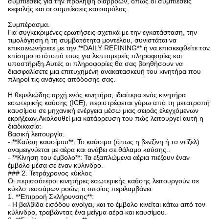
συμπίεσεις για την πρόληψη διαρροών, όπως οι συμπίεσεις
κεφαλής και οι συμπίεσεις κατσαρόλας.
Συμπέρασμα.
Για συγκεκριμένες ερωτήσεις σχετικά με την εγκατάσταση, την
τιμολόγηση ή τη συμβατότητα μοντέλου, συνιστάται να
επικοινωνήσετε με την **DAILY REFINING** ή να επισκεφθείτε τον
επίσημο ιστότοπό τους για λεπτομερείς πληροφορίες και
υποστήριξη.Αυτές οι πληροφορίες θα σας βοηθήσουν να
διασφαλίσετε μια επιτυχημένη ανακατασκευή του κινητήρα που
πληροί τις ανάγκες απόδοσης σας.
Η θεμελιώδης αρχή ενός κινητήρα, ιδιαίτερα ενός κινητήρα
εσωτερικής καύσης (ICE), περιστρέφεται γύρω από τη μετατροπή
καυσίμου σε μηχανική ενέργεια μέσω μιας σειράς ελεγχόμενων
εκρήξεων.Ακολουθεί μια κατάρρευση του πώς λειτουργεί αυτή η
διαδικασία:
Βασική λειτουργία.
- **Καύση καυσίμου**: Το καύσιμο (όπως η βενζίνη ή το ντίζελ)
αναμειγνύεται με αέρα και ανάβει σε θάλαμο καύσης..
- **Κίνηση του έμβολο**: Τα εξαπλώμενα αέρια πιέζουν έναν
έμβολο μέσα σε έναν κύλινδρο.
### 2. Τετράχρονος κύκλος
Οι περισσότεροι κινητήρες εσωτερικής καύσης λειτουργούν σε
κύκλο τεσσάρων ροών, ο οποίος περιλαμβάνει:
1. **Επιρροή Σκλήρυνσης**:
- Η βαλβίδα εισόδου ανοίγει, και το έμβολο κινείται κάτω από τον
κύλινδρο, τραβώντας ένα μείγμα αέρα και καυσίμου.