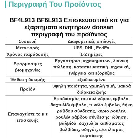
Περιγραφή Του Προϊόντος
BF4L913 BF6L913 Επισκευαστικό κιτ για
εξαρτήματα κινητήρων doosan
περιγραφή του προϊόντος
Συσκευή
Διαφορετικές Επιλογές
Μεταφορές
UPS, DHL, FedEx
Χρόνος παράδοσης
1-2 ημέρες
Εργαστήρια μηχανημάτων, λιανική
Εφαρμόσιμες
πώληση, κατασκευαστική μηχανική,
βιομηχανίες
ενέργεια και εξορύξεις
Έκθεση δοκιμής
εξειδικευμένο
υψηλή ποιότητα, χαμηλή τιμή, μακρά
Προϊόν
διάρκεια ζωής
Εφοδιασμός του κυλίνδρου, έμβολο,
δαχτυλίδι έμβολο, πινέλα έμβολο, θήκη
ράβδου σύνδεσης, κύριο ρουλέν,
Επαναχτίστε το κιτ
ρουλέν ράβδου σύνδεσης, ώθηση,
επισκευής
βαλβίδα, δαχτυλίδι καθίσματος
βαλβίδας, οδηγός, εξοπλισμός
συμπίεσης