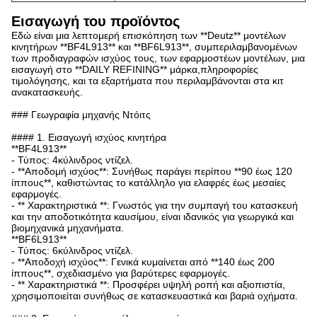
Εισαγωγή του προϊόντος
Εδώ είναι μια λεπτομερή επισκόπηση των **Deutz** μοντέλων
κινητήρων **BF4L913** και **BF6L913**, συμπεριλαμβανομένων
των προδιαγραφών ισχύος τους, των εφαρμοστέων μοντέλων, μια
εισαγωγή στο **DAILY REFINING** μάρκα,πληροφορίες
τιμολόγησης, και τα εξαρτήματα που περιλαμβάνονται στα κιτ
ανακατασκευής.
### Γεωγραφία μηχανής Ντόιτς
#### 1. Εισαγωγή ισχύος κινητήρα
**BF4L913**
- Τύπος: 4κύλινδρος ντίζελ.
- **Αποδομή ισχύος**: Συνήθως παράγει περίπου **90 έως 120
ίππους**, καθιστώντας το κατάλληλο για ελαφρές έως μεσαίες
εφαρμογές.
- ** Χαρακτηριστικά **: Γνωστός για την συμπαγή του κατασκευή
και την αποδοτικότητα καυσίμου, είναι ιδανικός για γεωργικά και
βιομηχανικά μηχανήματα.
**BF6L913**
- Τύπος: 6κύλινδρος ντίζελ.
- **Αποδοχή ισχύος**: Γενικά κυμαίνεται από **140 έως 200
ίππους**, σχεδιασμένο για βαρύτερες εφαρμογές.
- ** Χαρακτηριστικά **: Προσφέρει υψηλή ροπή και αξιοπιστία,
χρησιμοποιείται συνήθως σε κατασκευαστικά και βαριά οχήματα.