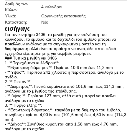
Αριθμός των
4 κύλινδροι
Κύλων:
Υλικά:
Οργανωτής κατασκευής
Κατάσταση:
Νέο
εισήγαγε
Για τον κινητήρα 3406, τα μεγέθη για την επένδυση του
κυλίνδρου, το έμβολο και το δαχτυλίδι του έμβολο μπορεί να
ποικίλλουν ανάλογα με το συγκεκριμένο μοντέλο και τη
διαμόρφωση.αλλά είναι απαραίτητο να ανατρέξετε στο ειδικό
εγχειρίδιο εξυπηρέτησης για ακριβείς μετρήσεις.
### Τυπικά μεγέθη για 3406
1. **Περιεχόμενο κυλίνδρου**:
- **Εξωτερική διάμετρος**: Περίπου 10,6 mm έως 11,3 mm.
- **Ύψος**: Περίπου 241 χιλιοστά ή περισσότερο, ανάλογα με το
σχέδιο.
2. ** Πιστόν **:
- **Διάμετρος**: Γενικά κυμαίνεται από 101,6 mm έως 114,3 mm,
ανάλογα με το μέγεθος της επένδυσης.
- ** ύψος **: Περίπου 127 mm, αλλά αυτό μπορεί να ποικίλει
ανάλογα με το σχέδιο.
3. ** Πύργο έλξης **:
- **Εσωτερική διάμετρος**: ταιριάζει με τη διάμετρο του έμβολο,
συνήθως περίπου 4,00 ίντσες (101,6 mm) έως 4,50 ίντσες (114,3
mm).
- **Δάχος**: Συνήθως κυμαίνεται από 1,58 mm έως 4,76 mm,
ανάλογα με το σχέδιο.