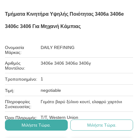
Τμήματα Κινητήρα Υψηλής Ποιότητας 3406a 3406e
3406c 3406 Για Μηχανή Κάμπιας
Ονομασία
DAILY REFINING
Μάρκας:
Αριθμός
3406e 3406 3406α 3406γ
Μοντέλου:
1
Τροποποιημένο:
negotiable
Τιμή:
Πληροφορίες
Γεμάτο βαρύ ξύλινο κουτί, ελαφρύ χαρτόνι
Συσκευασίας:
T/T, Western Union
Όροι Πληρωμής:
Μιλήστε Τώρα.
Μιλήστε Τώρα.