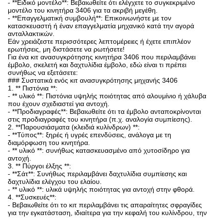
- **Ειδικό μοντέλο**: Βεβαιωθείτε ότι ελέγχετε το συγκεκριμένο
μοντέλο του κινητήρα 3406 για τα ακριβή μεγέθη.
- **Επαγγελματική συμβουλή**: Επικοινωνήστε με τον
κατασκευαστή ή έναν επαγγελματία μηχανικό κατά την αγορά
ανταλλακτικών.
Εάν χρειάζεστε περισσότερες λεπτομέρειες ή έχετε επιπλέον
ερωτήσεις, μη διστάσετε να ρωτήσετε!
Για ένα κιτ ανασυγκρότησης κινητήρα 3406 που περιλαμβάνει
έμβολο, σκελετή και δαχτυλίδια έμβολο, εδώ είναι τι πρέπει
συνήθως να εξετάσετε:
### Συστατικά ενός κιτ ανασυγκρότησης μηχανής 3406
1. ** Πιστόνια **:
- ** υλικό **: Πιστόνια υψηλής ποιότητας από αλουμίνιο ή χάλυβα
που έχουν σχεδιαστεί για αντοχή.
- **Προδιαγραφές**: Βεβαιωθείτε ότι τα έμβολο ανταποκρίνονται
στις προδιαγραφές του κινητήρα (π.χ. αναλογία συμπίεσης).
2. **Παρουσιάσματα (κλειδιά κυλίνδρων) **:
- **Τύπος**: ξηρές ή υγρές επενδύσεις, ανάλογα με τη
διαμόρφωση του κινητήρα.
- ** υλικό **: συνήθως κατασκευασμένο από χυτοσίδηρο για
αντοχή.
3. ** Πύργοι έλξης **:
- **Σάτ**: Συνήθως περιλαμβάνει δαχτυλίδια συμπίεσης και
δαχτυλίδια ελέγχου του ελαίου.
- ** υλικό **: υλικά υψηλής ποιότητας για αντοχή στην φθορά.
4. **Συσκευές**:
- Βεβαιωθείτε ότι το κιτ περιλαμβάνει τις απαραίτητες σφραγίδες
για την εγκατάσταση, ιδιαίτερα για την κεφαλή του κυλίνδρου, την