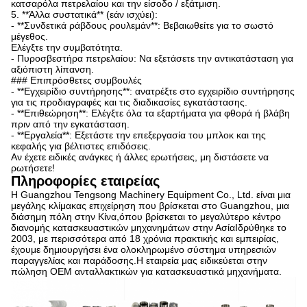
κατσαρόλα πετρελαίου και την είσοδο / εξάτμιση.
5. **Άλλα συστατικά** (εάν ισχύει):
- **Συνδετικά ράβδους ρουλεμάν**: Βεβαιωθείτε για το σωστό
μέγεθος.
Ελέγξτε την συμβατότητα.
- Πυροσβεστήρα πετρελαίου: Να εξετάσετε την αντικατάσταση για
αξιόπιστη λίπανση.
### Επιπρόσθετες συμβουλές
- **Εγχειρίδιο συντήρησης**: ανατρέξτε στο εγχειρίδιο συντήρησης
για τις προδιαγραφές και τις διαδικασίες εγκατάστασης.
- **Επιθεώρηση**: Ελέγξτε όλα τα εξαρτήματα για φθορά ή βλάβη
πριν από την εγκατάσταση.
- **Εργαλεία**: Εξετάστε την επεξεργασία του μπλοκ και της
κεφαλής για βέλτιστες επιδόσεις.
Αν έχετε ειδικές ανάγκες ή άλλες ερωτήσεις, μη διστάσετε να
ρωτήσετε!
Πληροφορίες εταιρείας
Η Guangzhou Tengsong Machinery Equipment Co., Ltd. είναι μια
μεγάλης κλίμακας επιχείρηση που βρίσκεται στο Guangzhou, μια
διάσημη πόλη στην Κίνα,όπου βρίσκεται το μεγαλύτερο κέντρο
διανομής κατασκευαστικών μηχανημάτων στην ΑσίαΙδρύθηκε το
2003, με περισσότερα από 18 χρόνια πρακτικής και εμπειρίας,
έχουμε δημιουργήσει ένα ολοκληρωμένο σύστημα υπηρεσιών
παραγγελίας και παράδοσης.Η εταιρεία μας ειδικεύεται στην
πώληση OEM ανταλλακτικών για κατασκευαστικά μηχανήματα.