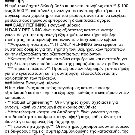
#### Τιμή
Η τιμή των δαχτυλιδιών έμβολο κυμαίνεται συνήθως από ** $ 100
έως $ 500 ** ανά σύνολο, ανάλογα με τον προμηθευτή και τα
συγκεκριμένα χαρακτηριστικά του μέρους.συνιστάται να ελέγξετε
με εξουσιοδοτημένους εμπόρους ή διαδικτυακές αγορές.
### DAILY REFINING εισαγωγή μάρκας
Η DAILY REFINING είναι ένας αξιόπιστος κατασκευαστής
γνωστός για την παραγωγή εξαρτημάτων κινητήρα υψηλής
ποιότητας, συμπεριλαμβανομένων των δαχτυλιδιών έμβολο.
- **Ασφάλιση ποιότητας**: Η DAILY REFINING δίνει έμφαση σε
αυστηρές δοκιμές για την τήρηση των βιομηχανικών προτύπων
και την εξασφάλιση της αξιοπιστίας των προϊόντων.
- **Καινοτομία**: Η μάρκα επενδύει στην έρευνα και ανάπτυξη για
τη βελτίωση των επιδόσεων και της μακροζωίας των προϊόντων.
- **Υπηρεσία πελατών**: Προσφέρουν ολοκληρωμένη υποστήριξη
για την εγκατάσταση και τη συντήρηση, εξασφαλίζοντας την
ικανοποίηση των πελατών.
### Motor Εισαγωγή μάρκας
Η Inc. είναι ένας κορυφαίος παγκόσμιος κατασκευαστής
εξοπλισμού κατασκευής και εξόρυξης, καθώς και κινητήρων ντίζελ
και αερίου.
- ** Robust Engineering**: Οι κινητήρες έχουν σχεδιαστεί για
αντοχή, ικανή να λειτουργεί σε ακραίες συνθήκες.
- **Αποτελεσματικότητα και Απόδοση**: Είναι γνωστά για την
αποδοτικότητα καυσίμου και την υψηλή ισχύ, καθιστώντας τα
ιδανικά για εφαρμογές βαριάς χρήσης.
- **Περισσότητα χρήσης**: Οι κινητήρες χρησιμοποιούνται ευρέως
σε διάφορους τομείς, συμπεριλαμβανομένης της κατασκευής, της