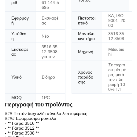
Τύπος
ριθ.
61 144-5
695
ΚΑ, ISO
Εφαρμογ
Εκσκαφέ
Πιστοποι
9001: 20
ή
ας
ητικό
00
Υπόθεσ
Μοντέλο
3516 35
Νέο
η
κινητήρα
12 3508
3516 35
Εκσκαφέ
Mitsubis
12 3508
Μηχανή
ας
hi
για την
Σε περίπ
ου μία μέ
Χρόνος
ρα, μετά
Υλικό
Σίδηρο
παράδο
την πλη
σης
ρωμή 10
0% T/T
MOQ
1PC
Περιγραφή του προϊόντος
### Πιστόν δαχτυλίδι σύνολο λεπτομέρειες
#### Εφαρμόσιμα μοντέλα
- ** Γάτρα 3516 **
- ** Γάτρα 3512 **
- ** Γάτρα 3508 **