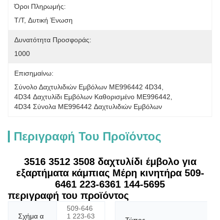
Όροι Πληρωμής:
T/T, Δυτική Ένωση
Δυνατότητα Προσφοράς:
1000
Επισημαίνω:
Σύνολο Δαχτυλιδιών Εμβόλων ME996442 4D34
, 
4D34 Δαχτυλίδι Εμβόλων Καθορισμένο ME996442
, 
4D34 Σύνολα ME996442 Δαχτυλιδιών Εμβόλων
Περιγραφή Του Προϊόντος
3516 3512 3508 δαχτυλίδι έμβολο για
εξαρτήματα κάμπιας Μέρη κινητήρα 509-
6461 223-6361 144-5695
περιγραφή του προϊόντος
509-646
Σχήμα α
1 223-63