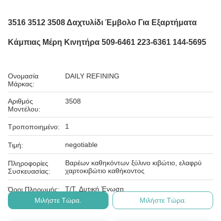
3516 3512 3508 Δαχτυλίδι Έμβολο Για Εξαρτήματα
Κάμπιας Μέρη Κινητήρα 509-6461 223-6361 144-5695
Ονομασία
DAILY REFINING
Μάρκας:
Αριθμός
3508
Μοντέλου:
1
Τροποποιημένο:
negotiable
Τιμή:
Βαρέων καθηκόντων ξύλινο κιβώτιο, ελαφρύ
Πληροφορίες
χαρτοκιβώτιο καθήκοντος
Συσκευασίας:
T/T, Δυτική Ένωση
Όροι Πληρωμής:
Μιλήστε Τώρα.
Μιλήστε Τώρα.