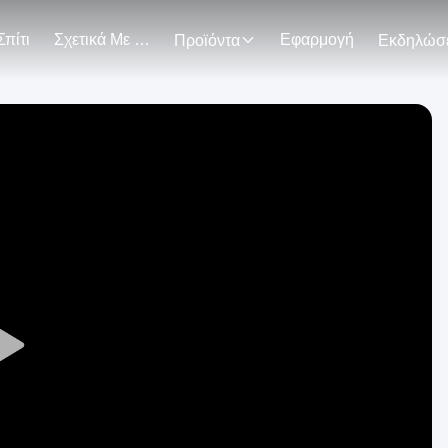
Σπίτι
Σχετικά Με Εμάς
Εφαρμογή
Προϊόντα
Play
Video