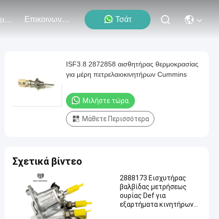
Επικοινωνήστε Μαζί Μας
Τσάτ
Εκδηλώσεις
ISF3.8 2872858 αισθητήρας θερμοκρασίας
για μέρη πετρελαιοκινητήρων Cummins
Μιλήστε τώρα.
Μάθετε Περισσότερα
Σχετικά βίντεο
2888173 Εισχυτήρας
βαλβίδας μετρήσεως
ουρίας Def για
εξαρτήματα κινητήρων
Cummins ISX ISC 8.3L