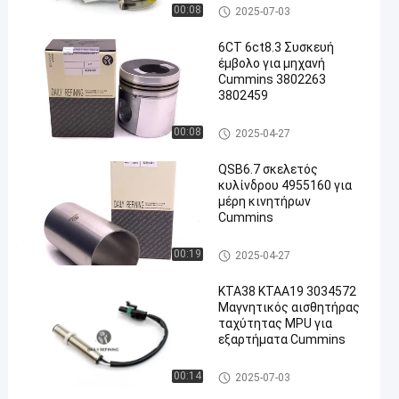
Ανταλλακτικά κινητήρα CUM
00:08
2025-07-03
MINS
6CT 6ct8.3 Συσκευή
έμβολο για μηχανή
Cummins 3802263
3802459
Ανταλλακτικά κινητήρα CUM
00:08
2025-04-27
MINS
QSB6.7 σκελετός
κυλίνδρου 4955160 για
μέρη κινητήρων
Cummins
Ανταλλακτικά κινητήρα CUM
00:19
2025-04-27
MINS
ΚΤΑ38 ΚΤΑA19 3034572
Μαγνητικός αισθητήρας
ταχύτητας MPU για
εξαρτήματα Cummins
Ανταλλακτικά κινητήρα CUM
00:14
2025-07-03
MINS