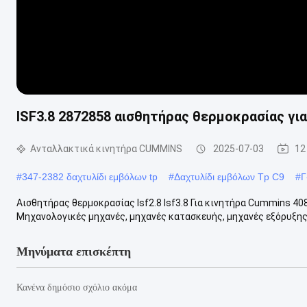
ISF3.8 2872858 αισθητήρας θερμοκρασίας γ
Ανταλλακτικά κινητήρα CUMMINS
2025-07-03
12
#
347-2382 δαχτυλίδι εμβόλων tp
#
Δαχτυλίδι εμβόλων Tp C9
#
Γ
Αισθητήρας θερμοκρασίας Isf2.8 Isf3.8 Για κινητήρα Cummins 4
Μηχανολογικές μηχανές, μηχανές κατασκευής, μηχανές εξόρυξης,
Μηνύματα επισκέπτη
Κανένα δημόσιο σχόλιο ακόμα