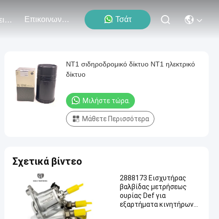
Επικοινωνήστε Μαζί Μας
Τσάτ
Εκδηλώσεις
NT1 σιδηροδρομικό δίκτυο NT1 ηλεκτρικό
δίκτυο
Μιλήστε τώρα.
Μάθετε Περισσότερα
Σχετικά βίντεο
2888173 Εισχυτήρας
βαλβίδας μετρήσεως
ουρίας Def για
εξαρτήματα κινητήρων
Cummins ISX ISC 8.3L