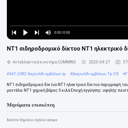
Loaded
:
0%
0:00
/
0:00
Play
Play
Play
Mute
Current
Duration
next
next
NT1 σιδηροδρομικό δίκτυο NT1 ηλεκτρικό δ
Time
Ανταλλακτικά κινητήρα CUMMINS
2025-04-27
37
#
347-2382 δαχτυλίδι εμβόλων tp
#
Δαχτυλίδι εμβόλων Tp C9
#
Γ
NT1 σιδηροδρομικό δίκτυο NT1 ηλεκτρικό δίκτυο περιγραφή του
μοντέλα: NT1 χημική βάρος 5 κιλά Εποχή εγγύησης: υψηλής ποιότ
Μηνύματα επισκέπτη
Κανένα δημόσιο σχόλιο ακόμα