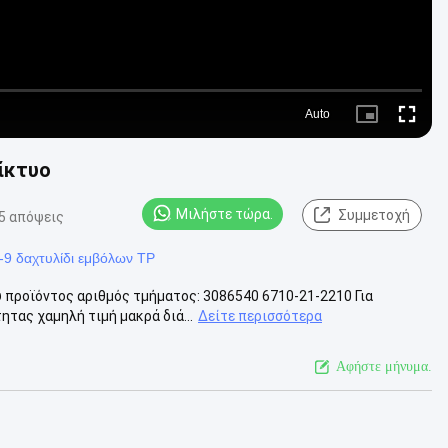
Auto
Picture-
Fullscre
in-
Picture
ίκτυο
Μιλήστε τώρα.
Συμμετοχή
5 απόψεις
-9 δαχτυλίδι εμβόλων TP
 προϊόντος αριθμός τμήματος: 3086540 6710-21-2210 Για
ητας χαμηλή τιμή μακρά διά...
Δείτε περισσότερα
Αφήστε μήνυμα.