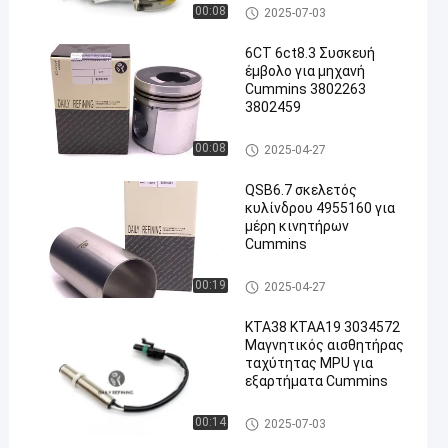
Ανταλλακτικά κινητήρα CUM
00:08
2025-07-03
MINS
6CT 6ct8.3 Συσκευή
έμβολο για μηχανή
Cummins 3802263
3802459
en
Ανταλλακτικά κινητήρα CUM
00:08
2025-04-27
MINS
QSB6.7 σκελετός
κυλίνδρου 4955160 για
μέρη κινητήρων
Cummins
Ανταλλακτικά κινητήρα CUM
00:19
2025-04-27
MINS
ΚΤΑ38 ΚΤΑA19 3034572
Μαγνητικός αισθητήρας
ταχύτητας MPU για
εξαρτήματα Cummins
Ανταλλακτικά κινητήρα CUM
00:14
2025-07-03
MINS