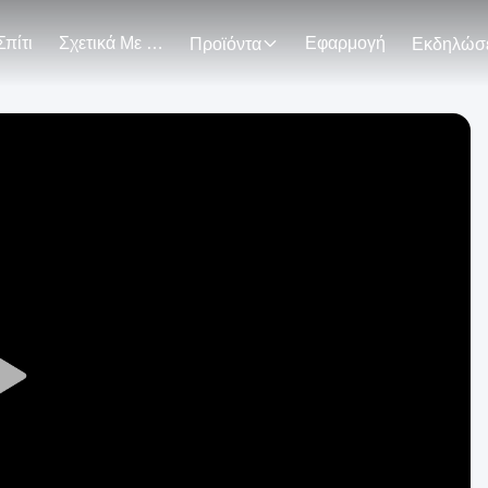
Σπίτι
Σχετικά Με Εμάς
Εφαρμογή
Προϊόντα
Play
Video