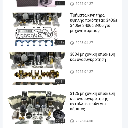
Μέρη κινητήρα για Caterpillar
00:08
2025-04-27
Τμήματα κινητήρα
υψηλής ποιότητας 3406a
3406e 3406c 3406 για
μηχανή κάμπιας
en
Μέρη κινητήρα για Caterpillar
00:19
2025-04-27
3034 μηχανική επισκευή
και ανασυγκρότηση
Μέρη κινητήρα για Caterpillar
2025-04-27
00:14
3126 μηχανική επισκευή
κιτ ανασυγκρότησης
ανταλλακτικών για
κάμπιες
Μέρη κινητήρα για Caterpillar
00:21
2025-04-30