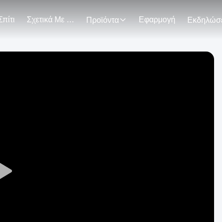
Σπίτι
Σχετικά Με Εμάς
Εφαρμογή
Προϊόντα
Play
Video