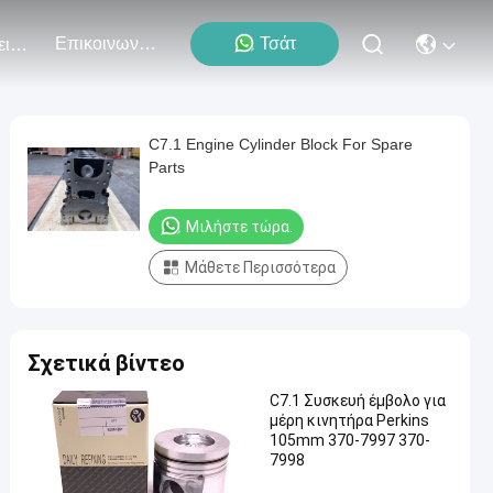
Επικοινωνήστε Μαζί Μας
Τσάτ
Εκδηλώσεις
C7.1 Engine Cylinder Block For Spare
Parts
Μιλήστε τώρα.
Μάθετε Περισσότερα
Σχετικά βίντεο
C7.1 Συσκευή έμβολο για
μέρη κινητήρα Perkins
105mm 370-7997 370-
7998