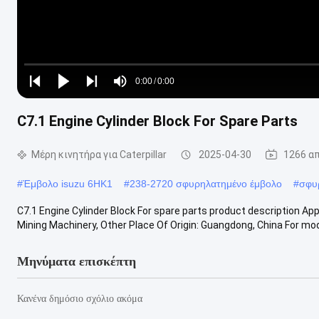
Loaded
:
0%
0:00
/
0:00
Play
Play
Play
Mute
Current
Duration
next
next
C7.1 Engine Cylinder Block For Spare Parts
Time
Μέρη κινητήρα για Caterpillar
2025-04-30
1266 α
#
Έμβολο isuzu 6HK1
#
238-2720 σφυρηλατημένο έμβολο
#
σφυ
C7.1 Engine Cylinder Block For spare parts product description Ap
Mining Machinery, Other Place Of Origin: Guangdong, China For mode
Μηνύματα επισκέπτη
Κανένα δημόσιο σχόλιο ακόμα