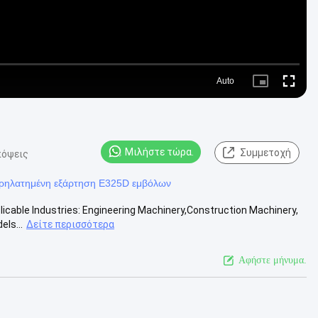
Auto
Picture-
Fullscre
in-
Picture
Μιλήστε τώρα.
Συμμετοχή
πόψεις
ρηλατημένη εξάρτηση E325D εμβόλων
plicable Industries: Engineering Machinery,Construction Machinery,
ls...
Δείτε περισσότερα
Αφήστε μήνυμα.