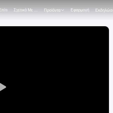
Σπίτι
Σχετικά Με Εμάς
Εφαρμογή
Προϊόντα
Play
Video