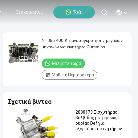
Επικοινωνήστε Μαζί Μας
Τσάτ
Εκδηλώσεις
NT855 400 Κίτ ανασυγκρότησης μεγάλων
μηχανών για κινητήρες Cummins
Μιλήστε τώρα.
Μάθετε Περισσότερα
Σχετικά βίντεο
2888173 Εισχυτήρας
βαλβίδας μετρήσεως
ουρίας Def για
εξαρτήματα κινητήρων
Cummins ISX ISC 8.3L