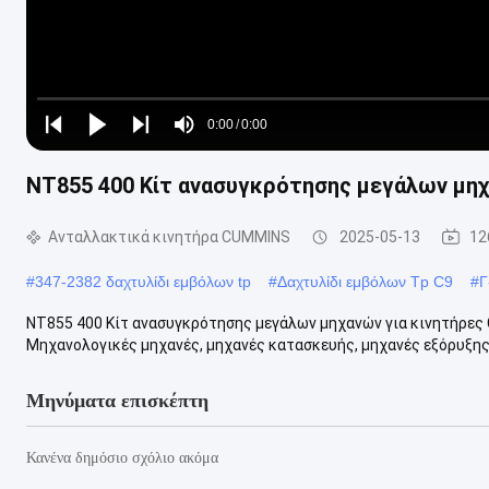
Loaded
:
0%
0:00
/
0:00
Play
Play
Play
Mute
Current
Duration
next
next
NT855 400 Κίτ ανασυγκρότησης μεγάλων μηχ
Time
Ανταλλακτικά κινητήρα CUMMINS
2025-05-13
12
#
347-2382 δαχτυλίδι εμβόλων tp
#
Δαχτυλίδι εμβόλων Tp C9
#
Γ
NT855 400 Κίτ ανασυγκρότησης μεγάλων μηχανών για κινητήρες
Μηχανολογικές μηχανές, μηχανές κατασκευής, μηχανές εξόρυξης,
Μηνύματα επισκέπτη
Κανένα δημόσιο σχόλιο ακόμα