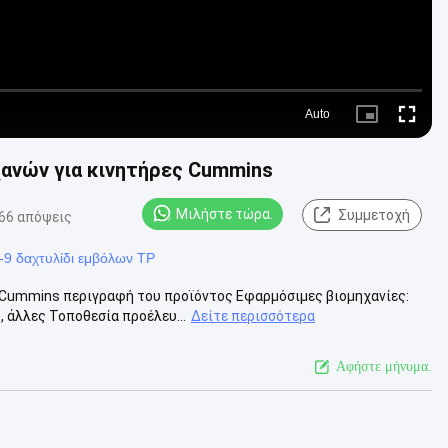
Auto
Picture-
Fullscre
in-
Picture
ανών για κινητήρες Cummins
Μιλήστε τώρα.
Συμμετοχή
66 απόψεις
-9 δαχτυλίδι εμβόλων TP
 Cummins περιγραφή του προϊόντος Εφαρμόσιμες βιομηχανίες:
 άλλες Τοποθεσία προέλευ...
Δείτε περισσότερα
Αφήστε μήνυμα.