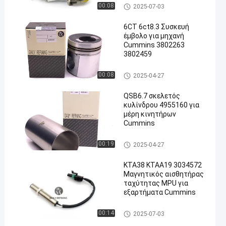
Ανταλλακτικά κινητήρα CUM
00:08
2025-07-03
MINS
6CT 6ct8.3 Συσκευή
έμβολο για μηχανή
Cummins 3802263
3802459
en
Ανταλλακτικά κινητήρα CUM
00:08
2025-04-27
MINS
QSB6.7 σκελετός
κυλίνδρου 4955160 για
μέρη κινητήρων
Cummins
Ανταλλακτικά κινητήρα CUM
00:19
2025-04-27
MINS
ΚΤΑ38 ΚΤΑA19 3034572
Μαγνητικός αισθητήρας
ταχύτητας MPU για
εξαρτήματα Cummins
Ανταλλακτικά κινητήρα CUM
00:14
2025-07-03
MINS