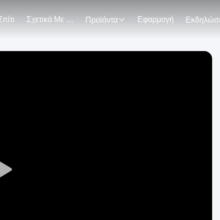
Σπίτι
Σχετικά Με Εμάς
Εφαρμογή
Προϊόντα
Play
Video