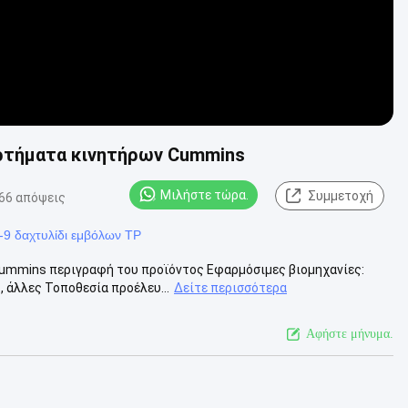
αρτήματα κινητήρων Cummins
Μιλήστε τώρα.
Συμμετοχή
66 απόψεις
-9 δαχτυλίδι εμβόλων TP
Cummins περιγραφή του προϊόντος Εφαρμόσιμες βιομηχανίες:
 άλλες Τοποθεσία προέλευ...
Δείτε περισσότερα
Αφήστε μήνυμα.