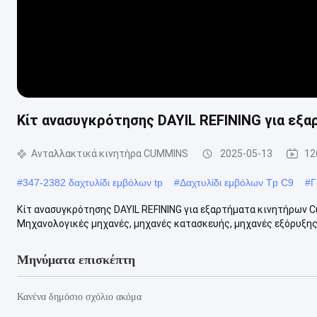
Κίτ ανασυγκρότησης DAYIL REFINING για εξ
Ανταλλακτικά κινητήρα CUMMINS
2025-05-13
12
#
347-2382 δαχτυλίδι εμβόλων tp
#
Δαχτυλίδι εμβόλων Tp C9
#
Γ
Κίτ ανασυγκρότησης DAYIL REFINING για εξαρτήματα κινητήρων 
Μηχανολογικές μηχανές, μηχανές κατασκευής, μηχανές εξόρυξης,
Μηνύματα επισκέπτη
Κανένα δημόσιο σχόλιο ακόμα