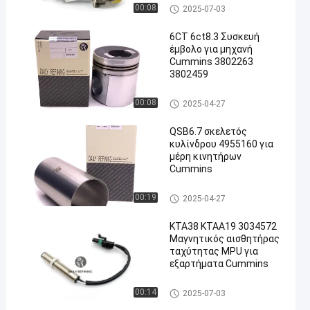
Ανταλλακτικά κινητήρα CUM
00:08
2025-07-03
MINS
6CT 6ct8.3 Συσκευή
έμβολο για μηχανή
Cummins 3802263
3802459
Ανταλλακτικά κινητήρα CUM
00:08
2025-04-27
MINS
QSB6.7 σκελετός
κυλίνδρου 4955160 για
μέρη κινητήρων
Cummins
Ανταλλακτικά κινητήρα CUM
00:19
2025-04-27
MINS
ΚΤΑ38 ΚΤΑA19 3034572
Μαγνητικός αισθητήρας
ταχύτητας MPU για
εξαρτήματα Cummins
Ανταλλακτικά κινητήρα CUM
00:14
2025-07-03
MINS