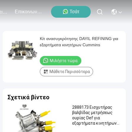
Επικοινωνήστε Μαζί Μας
Τσάτ
Εκδηλώσεις
Κίτ ανασυγκρότησης DAYIL REFINING για
εξαρτήματα κινητήρων Cummins
Μιλήστε τώρα.
Μάθετε Περισσότερα
Σχετικά βίντεο
2888173 Εισχυτήρας
βαλβίδας μετρήσεως
ουρίας Def για
εξαρτήματα κινητήρων
Cummins ISX ISC 8.3L