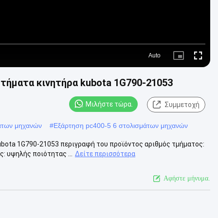
Auto
Picture-
Fullscre
in-
Picture
ρτήματα κινητήρα kubota 1G790-21053
Μιλήστε τώρα.
Συμμετοχή
άτων μηχανών
#
Εξάρτηση pc400-5 6 στολισμάτων μηχανών
ubota 1G790-21053 περιγραφή του προϊόντος αριθμός τμήματος:
: υψηλής ποιότητας ...
Δείτε περισσότερα
Αφήστε μήνυμα.