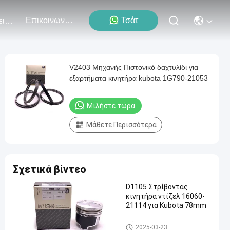
Επικοινωνήστε Μαζί Μας
Τσάτ
Εκδηλώσεις
V2403 Μηχανής Πιστονικό δαχτυλίδι για
εξαρτήματα κινητήρα kubota 1G790-21053
Μιλήστε τώρα.
Μάθετε Περισσότερα
Σχετικά βίντεο
D1105 Στρίβοντας
κινητήρα ντίζελ 16060-
21114 για Kubota 78mm
Μέρη κινητήρων Kubota
2025-03-23