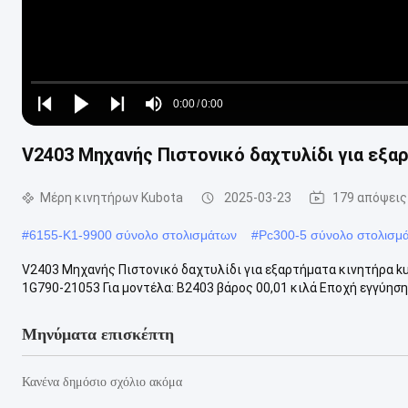
Loaded
:
0%
0:00
/
0:00
Play
Play
Play
Mute
Current
Duration
next
next
V2403 Μηχανής Πιστονικό δαχτυλίδι για εξα
Time
Μέρη κινητήρων Kubota
2025-03-23
179 απόψεις
#
6155-K1-9900 σύνολο στολισμάτων
#
Pc300-5 σύνολο στολισμ
V2403 Μηχανής Πιστονικό δαχτυλίδι για εξαρτήματα κινητήρα k
1G790-21053 Για μοντέλα: Β2403 βάρος 00,01 κιλά Εποχή εγγύησης
Μηνύματα επισκέπτη
Κανένα δημόσιο σχόλιο ακόμα