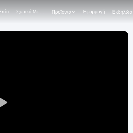
Σπίτι
Σχετικά Με Εμάς
Εφαρμογή
Προϊόντα
Play
Video