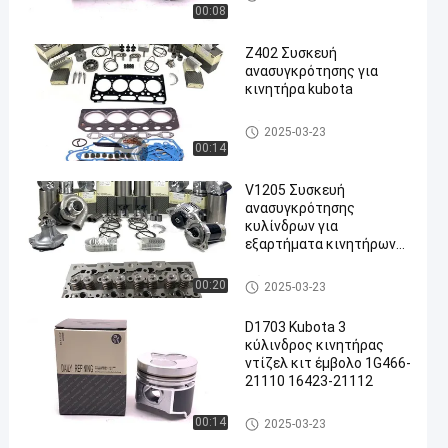
00:08
Z402 Συσκευή
ανασυγκρότησης για
κινητήρα kubota
en
Μέρη κινητήρων Kubota
2025-03-23
00:14
V1205 Συσκευή
ανασυγκρότησης
κυλίνδρων για
εξαρτήματα κινητήρων
kubota
Μέρη κινητήρων Kubota
00:20
2025-03-23
D1703 Kubota 3
κύλινδρος κινητήρας
ντίζελ κιτ έμβολο 1G466-
21110 16423-21112
Μέρη κινητήρων Kubota
00:14
2025-03-23