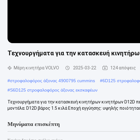
Τεχνουργήματα για την κατασκευή κινητήρω
Μέρη κινητήρα VOLVO
2025-03-22
124 απόψεις
#
στροφαλοφόρος άξονας 4900795 cummins
#
6D125 στροφαλοφ
#
S6D125 στροφαλοφόρος άξονας εκσκαφέων
Τεχνουργήματα για την κατασκευή κινητήρων κινητήρων D12D πε
μοντέλα: D12D βάρος 1.5 κιλά Εποχή εγγύησης: υψηλής ποιότητας 
Μηνύματα επισκέπτη