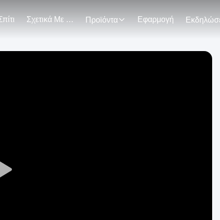
Σπίτι
Σχετικά Με Εμάς
Εφαρμογή
Προϊόντα
Play
Video