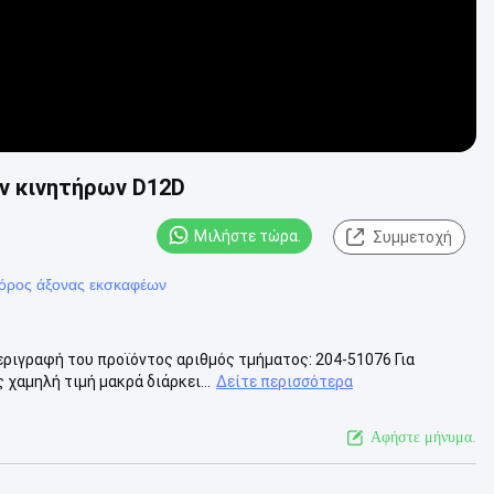
ν κινητήρων D12D
Μιλήστε τώρα.
Συμμετοχή
όρος άξονας εκσκαφέων
ριγραφή του προϊόντος αριθμός τμήματος: 204-51076 Για
χαμηλή τιμή μακρά διάρκει...
Δείτε περισσότερα
Αφήστε μήνυμα.