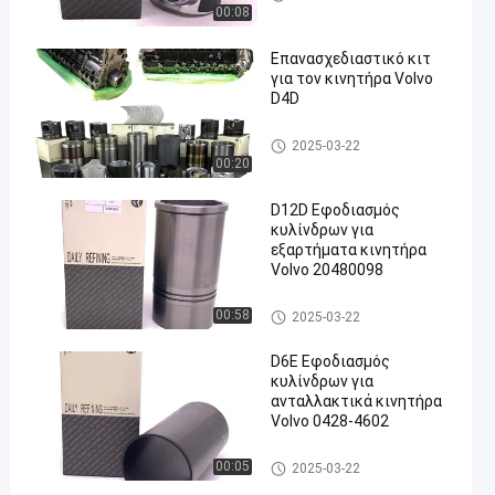
00:08
Επανασχεδιαστικό κιτ
για τον κινητήρα Volvo
D4D
Μέρη κινητήρα VOLVO
2025-03-22
00:20
D12D Εφοδιασμός
κυλίνδρων για
εξαρτήματα κινητήρα
Volvo 20480098
Μέρη κινητήρα VOLVO
00:58
2025-03-22
D6E Εφοδιασμός
κυλίνδρων για
ανταλλακτικά κινητήρα
Volvo 0428-4602
Μέρη κινητήρα VOLVO
00:05
2025-03-22