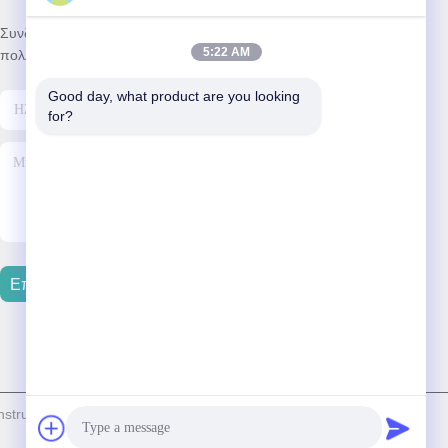
Συνδρομηθείτε στο ενημερωτικό μας δελτίο για εκπτώσεις και
5:22 AM
πολλά άλλα.
Good day, what product are you looking 
for?
Επικοινωνήστε Μαζί Μας
struction Machinery Equipment Co., Ltd Όλα. Όλα τα δικαιώματα