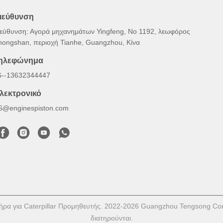
ιεύθυνση
ιεύθυνση: Αγορά μηχανημάτων Yingfeng, Νο 1192, λεωφόρος
hongshan, περιοχή Tianhe, Guangzhou, Κίνα
ηλεφώνημα
6--13632344447
λεκτρονικό
S@enginespiston.com
ήρα για Caterpillar Προμηθευτής. 2022-2026 Guangzhou Tengsong Con
διατηρούνται.